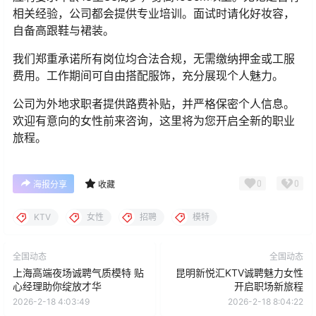
相关经验，公司都会提供专业培训。面试时请化好妆容，
自备高跟鞋与裙装。
我们郑重承诺所有岗位均合法合规，无需缴纳押金或工服
费用。工作期间可自由搭配服饰，充分展现个人魅力。
公司为外地求职者提供路费补贴，并严格保密个人信息。
欢迎有意向的女性前来咨询，这里将为您开启全新的职业
旅程。
0
0
海报分享
收藏
KTV
女性
招聘
模特
全国动态
全国动态
上海高端夜场诚聘气质模特 贴
昆明新悦汇KTV诚聘魅力女性
心经理助你绽放才华
开启职场新旅程
2026-2-18 4:03:49
2026-2-18 8:04:22