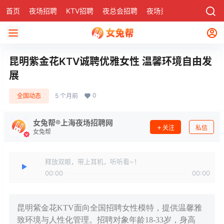
首页
夜场招聘
KTV招聘
夜总会招聘
夜场资讯
有了
社区
昆明紫金花KTV诚聘优雅女性 温馨环境自由发
展
0
全国动态
5 个月前
女兔帮®上海夜场招聘网
关注
私信
女兔帮
释放双眼，带上耳机，听听看~！
00:00
00:00
昆明紫金花KTV面向全国招聘女性模特，提供温馨雅
致环境与人性化管理。招聘对象年龄18-33岁，身高