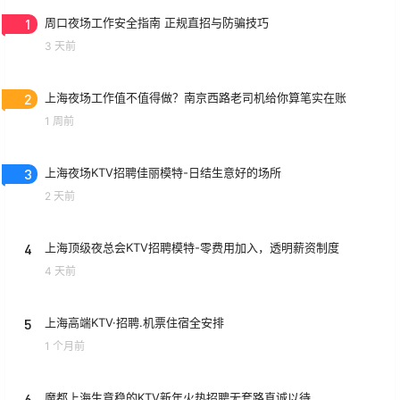
1
周口夜场工作安全指南 正规直招与防骗技巧
3 天前
2
上海夜场工作值不值得做？南京西路老司机给你算笔实在账
1 周前
3
上海夜场KTV招聘佳丽模特-日结生意好的场所
2 天前
4
上海顶级夜总会KTV招聘模特-零费用加入，透明薪资制度
4 天前
5
上海高端KTV·招聘.机票住宿全安排
1 个月前
6
魔都上海生意稳的KTV新年火热招聘无套路真诚以待