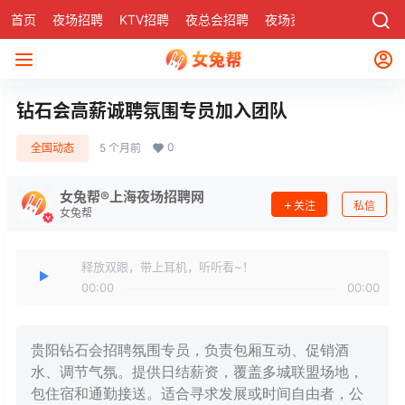
首页
夜场招聘
KTV招聘
夜总会招聘
夜场资讯
有了
社区
钻石会高薪诚聘氛围专员加入团队
0
全国动态
5 个月前
女兔帮®上海夜场招聘网
关注
私信
女兔帮
释放双眼，带上耳机，听听看~！
00:00
00:00
贵阳钻石会招聘氛围专员，负责包厢互动、促销酒
水、调节气氛。提供日结薪资，覆盖多城联盟场地，
包住宿和通勤接送。适合寻求发展或时间自由者，公