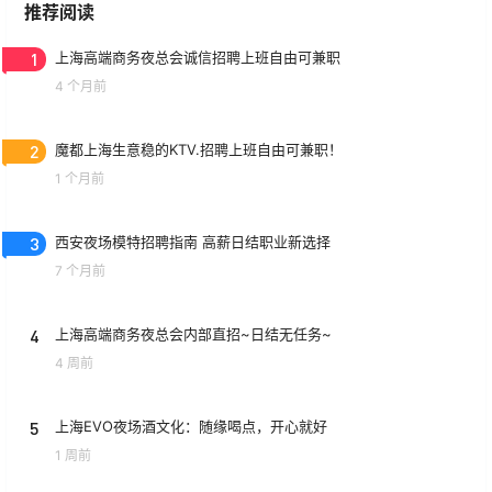
推荐阅读
1
上海高端商务夜总会诚信招聘上班自由可兼职
4 个月前
2
魔都上海生意稳的KTV.招聘上班自由可兼职！
1 个月前
3
西安夜场模特招聘指南 高薪日结职业新选择
7 个月前
4
上海高端商务夜总会内部直招~日结无任务~
4 周前
5
上海EVO夜场酒文化：随缘喝点，开心就好
1 周前