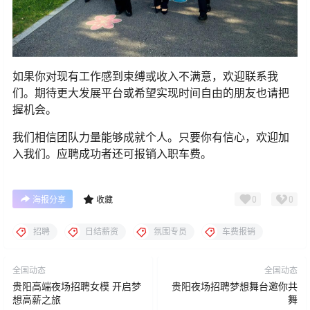
如果你对现有工作感到束缚或收入不满意，欢迎联系我
们。期待更大发展平台或希望实现时间自由的朋友也请把
握机会。
我们相信团队力量能够成就个人。只要你有信心，欢迎加
入我们。应聘成功者还可报销入职车费。
0
0
海报分享
收藏
招聘
日结薪资
氛围专员
车费报销
全国动态
全国动态
贵阳高端夜场招聘女模 开启梦
贵阳夜场招聘梦想舞台邀你共
想高薪之旅
舞