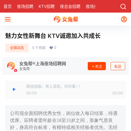
首页
夜场招聘
KTV招聘
夜总会招聘
夜场资讯
有了
社区
魅力女性新舞台 KTV诚邀加入共成长
0
全国动态
5 个月前
女兔帮®上海夜场招聘网
关注
私信
女兔帮
释放双眼，带上耳机，听听看~！
00:00
00:00
公司现全面招聘优秀女性，岗位收入每日结算，待遇
优厚。应聘者需年龄在18至33岁之间，形象气质良
好，身高符合标准，有模特或相关经验者优先。无经