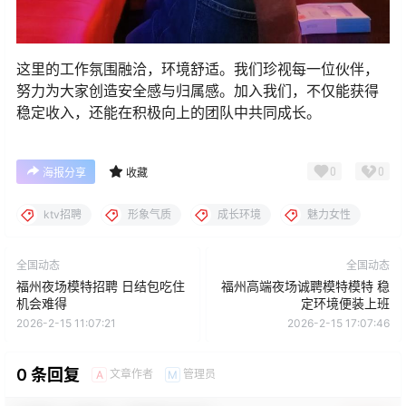
这里的工作氛围融洽，环境舒适。我们珍视每一位伙伴，
努力为大家创造安全感与归属感。加入我们，不仅能获得
稳定收入，还能在积极向上的团队中共同成长。
0
0
海报分享
收藏
ktv招聘
形象气质
成长环境
魅力女性
全国动态
全国动态
福州夜场模特招聘 日结包吃住
福州高端夜场诚聘模特模特 稳
机会难得
定环境便装上班
2026-2-15 11:07:21
2026-2-15 17:07:46
0 条回复
文章作者
管理员
A
M