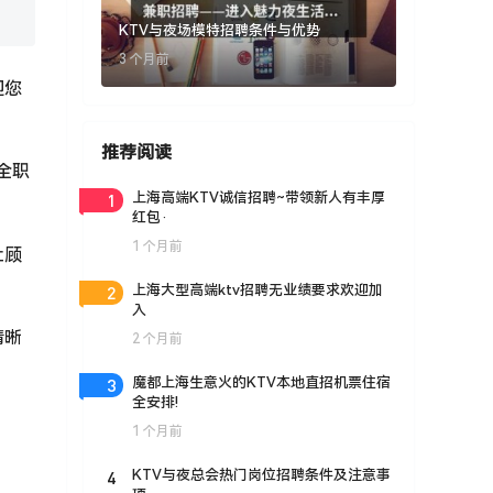
KTV与夜场模特招聘条件与优势
3 个月前
迎您
推荐阅读
全职
1
上海高端KTV诚信招聘~带领新人有丰厚
红包·
1 个月前
让顾
2
上海大型高端ktv招聘无业绩要求欢迎加
入
清晰
2 个月前
3
魔都上海生意火的KTV本地直招机票住宿
全安排!
1 个月前
4
KTV与夜总会热门岗位招聘条件及注意事