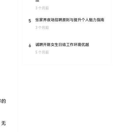
项
3 个月前
5
张家界夜场招聘原则与提升个人魅力指南
3 个月前
6
诚聘开朗女生日结工作环境优越
5 个月前
样的
。无