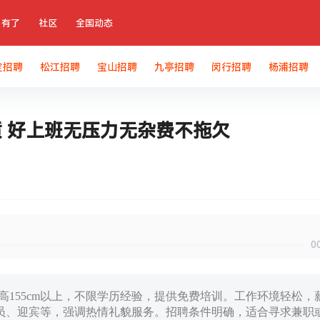
有了
社区
全国动态
定招聘
松江招聘
宝山招聘
九亭招聘
闵行招聘
杨浦招聘
质 好上班无压力无杂费不拖欠
0
身高155cm以上，不限学历经验，提供免费培训。工作环境轻松，
员、迎宾等，强调热情礼貌服务。招聘条件明确，适合寻求兼职