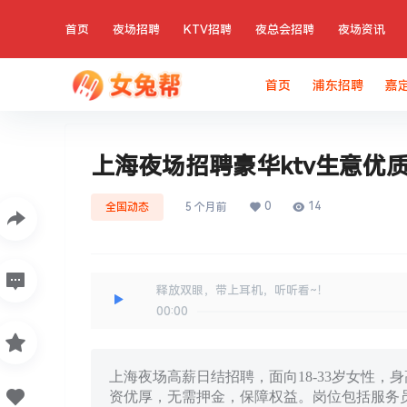
首页
夜场招聘
KTV招聘
夜总会招聘
夜场资讯
首页
浦东招聘
嘉
上海夜场招聘豪华ktv生意优
0
14
全国动态
5 个月前
释放双眼，带上耳机，听听看~！
00:00
上海夜场高薪日结招聘，面向18-33岁女性，
资优厚，无需押金，保障权益。岗位包括服务