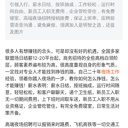
引领入行。薪水日结、按班抽成，工作轻松，运行时
间自由。新员工入职无费用，企业管吃管住，有免费
寝室。高端夜场招聘报销路费，保证上班率。应聘前
需语音沟通，避免麻烦。强调加入是明智之选，还提
及图片
很多人有想赚钱的念头，可是却沒有好的机遇，全国多家
联盟场日结薪12-20平台起，商务招待的全些高档白领阶
层，顾客素养遍布较为高，很高度重视自身的形象气质，
一定找对专业人才能找到挣钱的路，自己二十年
夜场工作
经验，领着你踏入夜场的一步，教你如何怎么挣钱，怎么
才能赚钱！薪水表明：薪水日结，按班抽成，运行时间随
意，轻轻松松，和客户聊聊天，递个卫生纸，新员工入职
无一切期间费用，上下班时间取车送，新员工入职不用从
业资格证，企业管吃管住，有完全免费寝室，日常生活对
策齐备。
高端夜场招聘可以报销来时路费，飞机高铁等一切交通工