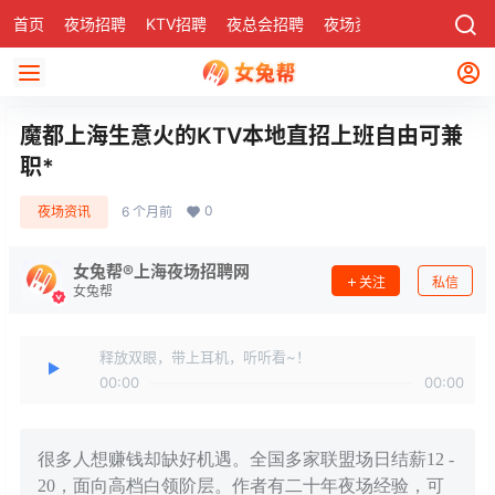
首页
夜场招聘
KTV招聘
夜总会招聘
夜场资讯
有了
社区
魔都上海生意火的KTV本地直招上班自由可兼
职*
0
夜场资讯
6 个月前
女兔帮®上海夜场招聘网
关注
私信
女兔帮
释放双眼，带上耳机，听听看~！
00:00
00:00
很多人想赚钱却缺好机遇。全国多家联盟场日结薪12 -
20，面向高档白领阶层。作者有二十年夜场经验，可