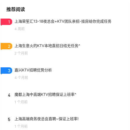
推荐阅读
1
上海荣笙汇13-18夜总会+KTV团队亲招-挂房给你完成任务
4 周前
2
上海生意火的KTV本地直招日结无任务^
2 个月前
3
嘉兴KTV招聘优势分析
4 个月前
4
魔都上海中高端KTV招聘保证上班率^
1 个月前
5
上海高端商务夜总会直聘~保证上班率!
1 个月前