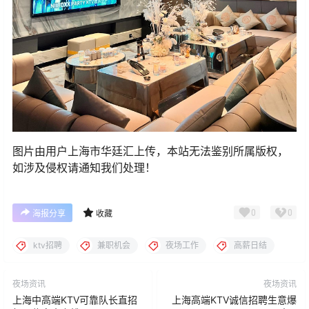
图片由用户上海市华廷汇上传，本站无法鉴别所属版权，
如涉及侵权请通知我们处理！
0
0
海报分享
收藏
ktv招聘
兼职机会
夜场工作
高薪日结
夜场资讯
夜场资讯
上海中高端KTV可靠队长直招
上海高端KTV诚信招聘生意爆