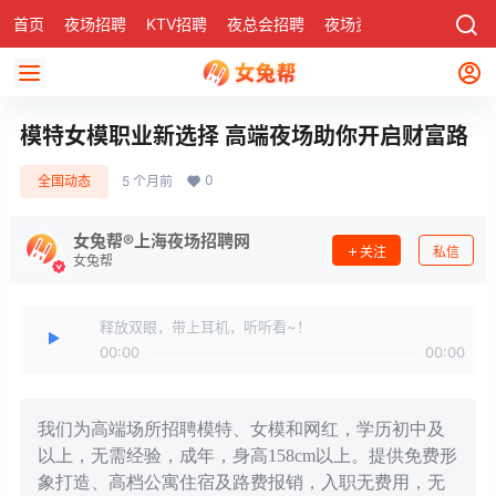
首页
夜场招聘
KTV招聘
夜总会招聘
夜场资讯
有了
社区
模特女模职业新选择 高端夜场助你开启财富路
0
全国动态
5 个月前
女兔帮®上海夜场招聘网
关注
私信
女兔帮
释放双眼，带上耳机，听听看~！
00:00
00:00
我们为高端场所招聘模特、女模和网红，学历初中及
以上，无需经验，成年，身高158cm以上。提供免费形
象打造、高档公寓住宿及路费报销，入职无费用，无