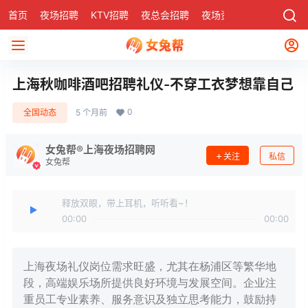
首页
夜场招聘
KTV招聘
夜总会招聘
夜场资讯
有了
社区
上海秋咖啡酒吧招聘礼仪-不穿工衣梦想靠自己
0
全国动态
5 个月前
女兔帮®上海夜场招聘网
关注
私信
女兔帮
释放双眼，带上耳机，听听看~！
00:00
00:00
上海夜场礼仪岗位需求旺盛，尤其在杨浦区等繁华地
段，高端娱乐场所提供良好环境与发展空间。企业注
重员工专业素养、服务意识及独立思考能力，鼓励持