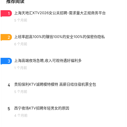
推荐阅读
1
上海天地汇KTV2026女公关招聘-需求量大正规商务平台
5 个月前
2
上班率超高100%的赚钱100%的安全100%的保密你隐私
6 个月前
3
上海高端夜场急聘,收入可观待遇好福利多
1 个月前
4
贵阳保利KTV诚聘模特模特 高薪日结住宿机票全包
5 个月前
5
西宁夜场KTV招聘年轻男女的原因
4 个月前