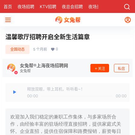
首页
夜场招聘
KTV招聘
夜总会招聘
夜场资讯
有了
社区
温馨歌厅招聘开启全新生活篇章
0
全国动态
5 个月前
女兔帮®上海夜场招聘网
关注
私信
女兔帮
释放双眼，带上耳机，听听看~！
00:00
00:00
欢迎加入我们稳定的兼职工作集体，与多家场所合
作，由经验丰富的驻场经理直接招聘，提供家庭式关
怀。企业直招，提供住宿保障和路费报销，薪资每日