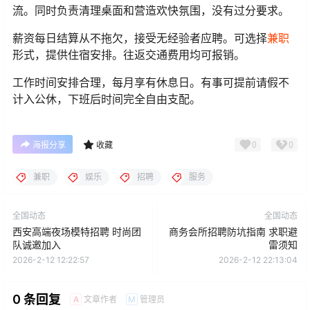
流。同时负责清理桌面和营造欢快氛围，没有过分要求。
薪资每日结算从不拖欠，接受无经验者应聘。可选择
兼职
形式，提供住宿安排。往返交通费用均可报销。
工作时间安排合理，每月享有休息日。有事可提前请假不
计入公休，下班后时间完全自由支配。
0
0
海报分享
收藏
兼职
娱乐
招聘
服务
全国动态
全国动态
西安高端夜场模特招聘 时尚团
商务会所招聘防坑指南 求职避
队诚邀加入
雷须知
2026-2-12 12:22:57
2026-2-12 22:13:04
0 条回复
文章作者
管理员
A
M