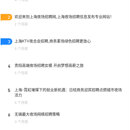
2
欢迎来到上海夜场招聘网,上海夜场招聘信息发布专业网站！
2 个月前
3
上海KTV夜总会招聘,商务素场绿色招聘更放心
5 个月前
4
贵阳高端夜场招聘女模 开启梦想高薪之旅
5 个月前
5
上海-霓虹璀璨下的就业新机遇：日结商务迎宾招聘点燃城市夜场
活力
5 个月前
6
无锡最大夜场网络招聘策略
3 个月前