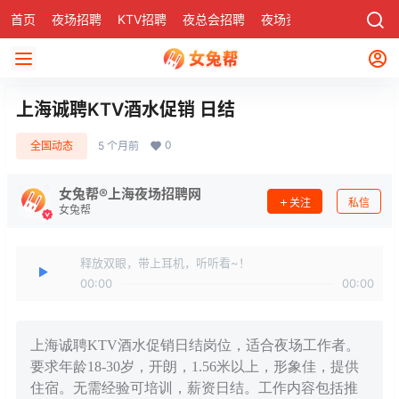
首页
夜场招聘
KTV招聘
夜总会招聘
夜场资讯
有了
社区
上海诚聘KTV酒水促销 日结
0
全国动态
5 个月前
女兔帮®上海夜场招聘网
关注
私信
女兔帮
释放双眼，带上耳机，听听看~！
00:00
00:00
上海诚聘KTV酒水促销日结岗位，适合夜场工作者。
要求年龄18-30岁，开朗，1.56米以上，形象佳，提供
住宿。无需经验可培训，薪资日结。工作内容包括推