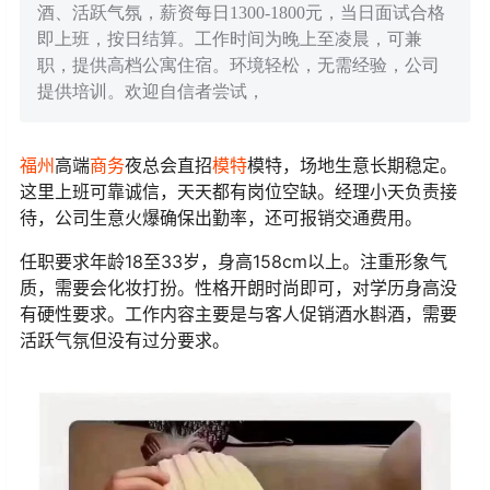
酒、活跃气氛，薪资每日1300-1800元，当日面试合格
即上班，按日结算。工作时间为晚上至凌晨，可兼
职，提供高档公寓住宿。环境轻松，无需经验，公司
提供培训。欢迎自信者尝试，
福州
高端
商务
夜总会直招
模特
模特，场地生意长期稳定。
这里上班可靠诚信，天天都有岗位空缺。经理小天负责接
待，公司生意火爆确保出勤率，还可报销交通费用。
任职要求年龄18至33岁，身高158cm以上。注重形象气
质，需要会化妆打扮。性格开朗时尚即可，对学历身高没
有硬性要求。工作内容主要是与客人促销酒水斟酒，需要
活跃气氛但没有过分要求。