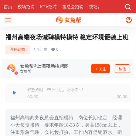
首页
夜场招聘
KTV招聘
夜总会招聘
夜场资讯
有了
社区
福州高端夜场诚聘模特模特 稳定环境便装上班
0
全国动态
5 个月前
女兔帮®上海夜场招聘网
关注
私信
女兔帮
释放双眼，带上耳机，听听看~！
00:00
00:00
福州高端商务夜总会直招模特，岗位长期稳定，经理
小天负责接待。要求年龄18-33岁，身高158cm以上，
注重形象气质，会化妆打扮。工作内容促销酒水、斟