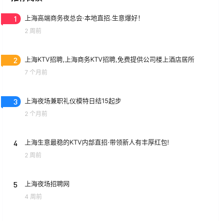
1
上海高端商务夜总会·本地直招.生意爆好！
2 周前
2
上海KTV招聘,上海商务KTV招聘,免费提供公司楼上酒店居所
7 个月前
3
上海夜场兼职礼仪模特日结15起步
2 个月前
4
上海生意最稳的KTV内部直招·带领新人有丰厚红包!
2 周前
5
上海夜场招聘网
4 周前