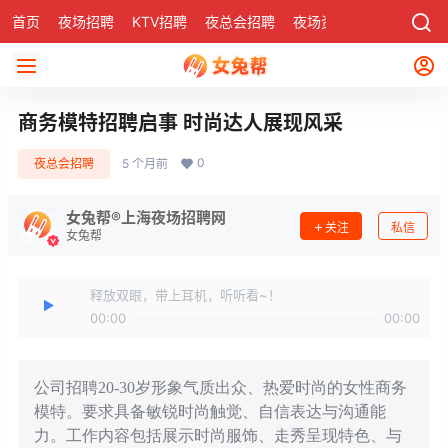
首页
夜场招聘
KTV招聘
夜总会招聘
夜场资讯
有了
社区
商务模特招聘启事 时尚达人展现风采
0
夜总会招聘
5 个月前
女兔帮®上海夜场招聘网
关注
私信
女兔帮
释放双眼，带上耳机，听听看~！
00:00
00:00
公司招聘20-30岁形象气质出众、热爱时尚的女性商务
模特。要求具备敏锐时尚触觉、自信表达与沟通能
力。工作内容包括展示时尚服饰、走秀呈现特色、与