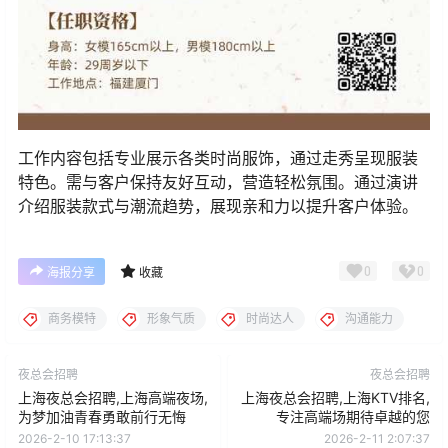
工作内容包括专业展示各类时尚服饰，通过走秀呈现服装
特色。需与客户保持友好互动，营造轻松氛围。通过演讲
介绍服装款式与潮流趋势，展现亲和力以提升客户体验。
0
0
海报分享
收藏
商务模特
形象气质
时尚达人
沟通能力
夜总会招聘
夜总会招聘
上海夜总会招聘,上海高端夜场,
上海夜总会招聘,上海KTV排名,
为梦加油青春勇敢前行无悔
专注高端场期待卓越的您
2026-2-10 17:13:37
2026-2-11 2:07:37