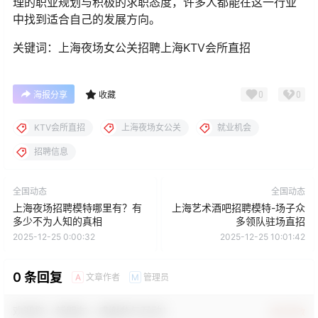
理的职业规划与积极的求职态度，许多人都能在这一行业
中找到适合自己的发展方向。
关键词：上海夜场女公关招聘上海KTV会所直招
0
0
海报分享
收藏
KTV会所直招
上海夜场女公关
就业机会
招聘信息
全国动态
全国动态
上海夜场招聘模特哪里有？有
上海艺术酒吧招聘模特-场子众
多少不为人知的真相
多领队驻场直招
2025-12-25 0:00:32
2025-12-25 10:01:42
0 条回复
文章作者
管理员
A
M
欢迎您，新朋友，感谢参与互动！
确认修改