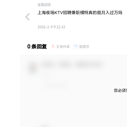
全国动态
上海夜场KTV招聘兼职模特真的能月入过万吗
2026-2-9 9:22:43
0 条回复
A
M
文章作者
管理员
欢迎您，新朋友，感谢参与互动！
您必须