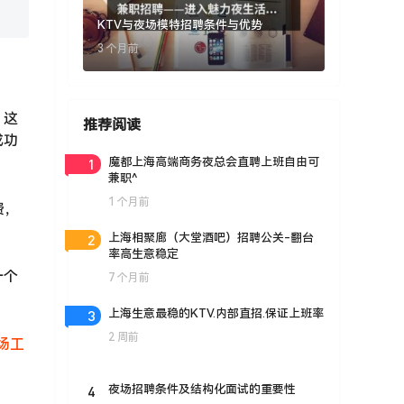
KTV与夜场模特招聘条件与优势
3 个月前
。这
推荐阅读
成功
1
魔都上海高端商务夜总会直聘上班自由可
兼职^
1 个月前
费，
2
上海相聚廊（大堂酒吧）招聘公关-翻台
率高生意稳定
一个
7 个月前
3
上海生意最稳的KTV.内部直招.保证上班率
2 周前
场工
4
夜场招聘条件及结构化面试的重要性