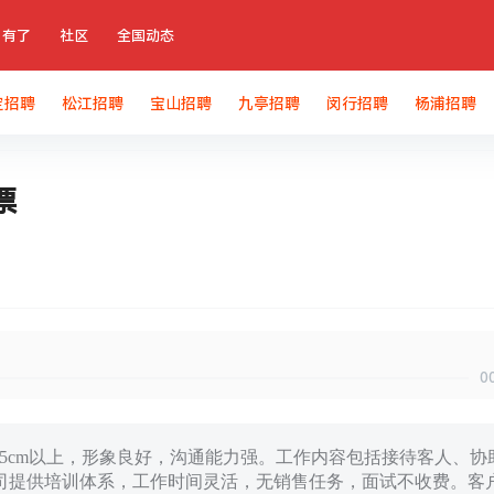
有了
社区
全国动态
定招聘
松江招聘
宝山招聘
九亭招聘
闵行招聘
杨浦招聘
票
0
高155cm以上，形象良好，沟通能力强。工作内容包括接待客人、协
司提供培训体系，工作时间灵活，无销售任务，面试不收费。客