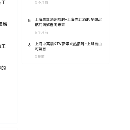
员工
3 个月前
5
上海赤红酒吧招聘-上海赤红酒吧,梦想启
续增
航共铸辉煌向未来
6 个月前
6
上海中高端KTV.新年火热招聘~上班自由
的工
可兼职
3 周前
样的