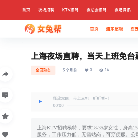
首页
夜场招聘
KTV招聘
夜总会招聘
夜场资讯
首页
浦东招聘
嘉
上海夜场直聘，当天上班免台
0
14
全国动态
5 个月前
释放双眼，带上耳机，听听看~！
00:00
上海KTV招聘模特，要求18-35岁女性，身
服务，工作压力低，无需站岗，可穿便服。公