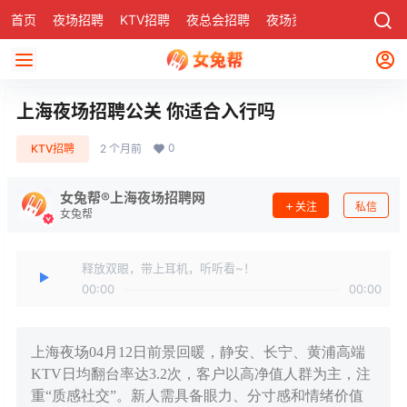
首页
夜场招聘
KTV招聘
夜总会招聘
夜场资讯
有了
社区
上海夜场招聘公关 你适合入行吗
0
KTV招聘
2 个月前
女兔帮®上海夜场招聘网
关注
私信
女兔帮
释放双眼，带上耳机，听听看~！
00:00
00:00
上海夜场04月12日前景回暖，静安、长宁、黄浦高端
KTV日均翻台率达3.2次，客户以高净值人群为主，注
重“质感社交”。新人需具备眼力、分寸感和情绪价值