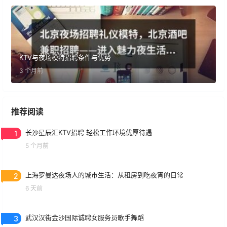
KTV与夜场模特招聘条件与优势
3 个月前
推荐阅读
1
长沙星辰汇KTV招聘 轻松工作环境优厚待遇
5 个月前
2
上海罗曼达夜场人的城市生活：从租房到吃夜宵的日常
6 天前
3
武汉汉街金沙国际诚聘女服务员歌手舞蹈