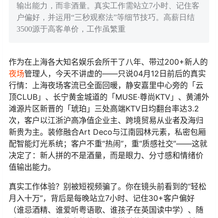
输出能力，而非酒量。真实工作需站立7小时、记住客
户偏好，并运用“三秒观察法”等细节技巧。高薪日结
3500源于高客单价，工作虽繁重
作为在上海各大知名娱乐会所干了八年、带过200+新人的
夜场
管理人，今天不讲虚的——只说04月12日前后的真实
行情：上海夜场客流已全面回暖，静安嘉里中心旁的「云
顶CLUB」、长宁黄金城道的「MUSE·尊尚KTV」、黄浦外
滩源片区新晋的「琥珀」三处高端KTV日均翻台率达3.2
次，客户以江浙沪高净值企业主、跨境贸易从业者及海归
新贵为主。装修融合Art Deco与江南园林元素，私密包厢
配智能灯光系统；客户不重“热闹”，重“质感社交”——这就
决定了：新人拼的不是酒量，而是眼力、分寸感和情绪价
值输出能力。
真实工作体验？别被短视频骗了。你在镜头前看到的“轻松
月入十万”，背后是每晚站立7小时、记住30+客户偏好
（谁忌酒精、谁爱听粤语歌、谁孩子在英国读中学）、随