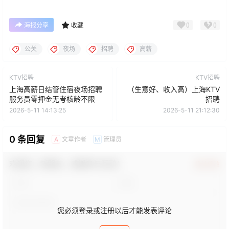
0
0
海报分享
收藏
公关
夜场
招聘
高薪
KTV招聘
KTV招聘
上海高薪日结管住宿夜场招聘
（生意好、收入高）上海KTV
服务员零押金无考核龄不限
招聘
2026-5-11 14:13:25
2026-5-11 21:12:30
0 条回复
文章作者
管理员
A
M
欢迎您，新朋友，感谢参与互动！
确认修改
您必须登录或注册以后才能发表评论