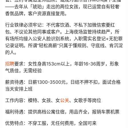
——去年从「琥珀」走出的两位女孩，现已运营自有轻奢
香氛品牌，客户资源直接复用。
行业铁律必须牢记：不代客饮酒、不私下加微信索要红
包、不议论其他同事或客户。上海夜场监管持续趋严，所
有场所均接入公安人脸识别系统，入职需实名登记+无犯罪
记录证明。所谓“轻松高薪”只属于懂规则、守底线、肯沉淀
的人。
招聘
要求：女性身高153cm以上，年龄16-36周岁，形象
气质佳，无需经验
薪资待遇：日薪1300-3500元，日结不押不扣，面试合格
当天安排上班
工作内容：模特、女孩、女
公关
、女歌手等岗位
福利待遇：提供高档公寓住宿，用品齐全，报销车票机票
优势特点：不穿工服，无任何费用，全国可来