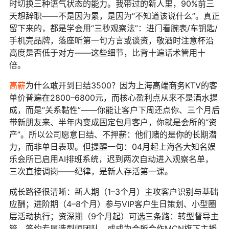
时切换三种语气状态的能力。我带过的新人里，90%前三
天想辞职——不是因为累，是因为“不知道该说什么”。真正
留下来的，都是学会用“三秒观察法”：进门看腕表/车钥匙/
手机壳品牌，落座听第一句方言或谈资，敬酒时注意杯沿
高度是否低于对方——这些细节，比背十遍话术管用十
倍。
高薪
为什么敢开到日结3500？因为上海高端商务KTV的客
单价普遍在2800–6800元，而核心盈利点从来不是酒水提
成，而是“关系黏性”——你能让客户下周还点你、三个月后
带新朋友来、半年内变成固定包月客户，你就是会所的“资
产”。所以公司愿意日结、不押薪：他们赌的是你的长期潜
力，而非单日表现。但提醒一句：04月起上海各大知名娱
乐会所已启用AI排班系统，迟到两次自动进入观察名单，
三次直接调岗——纪律，是新人存活第一课。
成长路径很清晰：新人期（1–3个月）主攻客户识别与基础
应酬；进阶期（4–8个月）参与VIP客户生日策划、小型圈
层活动执行；资深期（9个月起）可选三条路：转型督导主
管、签约专属造型师团队、或成为会所合作MCN旗下主播