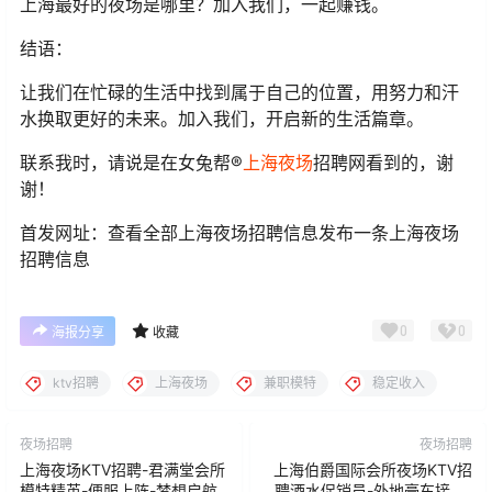
上海最好的夜场是哪里？加入我们，一起赚钱。
结语：
让我们在忙碌的生活中找到属于自己的位置，用努力和汗
水换取更好的未来。加入我们，开启新的生活篇章。
联系我时，请说是在女兔帮®
上海夜场
招聘网看到的，谢
谢！
首发网址：查看全部上海夜场招聘信息发布一条上海夜场
招聘信息
0
0
海报分享
收藏
ktv招聘
上海夜场
兼职模特
稳定收入
夜场招聘
夜场招聘
上海夜场KTV招聘-君满堂会所
上海伯爵国际会所夜场KTV招
模特精英-便服上阵-梦想启航
聘酒水促销员-外地豪车接送-