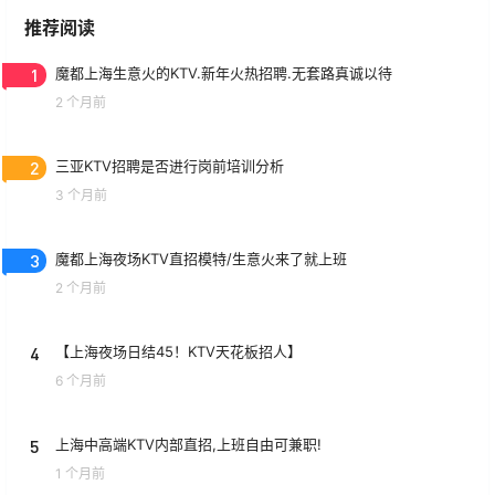
推荐阅读
1
魔都上海生意火的KTV.新年火热招聘.无套路真诚以待
2 个月前
2
三亚KTV招聘是否进行岗前培训分析
3 个月前
3
魔都上海夜场KTV直招模特/生意火来了就上班
2 个月前
4
【上海夜场日结45！KTV天花板招人】
6 个月前
5
上海中高端KTV内部直招,上班自由可兼职!
1 个月前