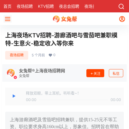
首页
夜场招聘
KTV招聘
夜总会招聘
夜场资讯
有了
社区
上海夜场KTV招聘-游廊酒吧与雪茄吧兼职模
特-生意火-稳定收入等你来
0
夜场招聘
5 个月前
女兔帮®上海夜场招聘网
关注
私信
女兔帮
释放双眼，带上耳机，听听看~！
00:00
00:00
上海游廊酒吧及雪茄吧招聘兼职，提供15-25元不等工
资。职位要求身高160cm以上，形象佳。招聘旨在帮助