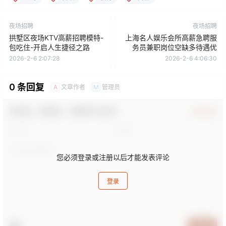
夜场招聘
夜场招聘
拱墅区夜场KTV高薪招聘模特-
上海名人娱乐会所高薪急聘服
包吃住-开启人生捷径之路
务员兼职岗位空缺多待遇优
2026-2-6 2:07:28
2026-2-6 4:06:30
0 条回复
文章作者
管理员
A
M
欢迎您，新朋友，感谢参与互动！
确认修改
您必须登录或注册以后才能发表评论
登录