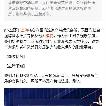
承诺遵守劳动法规，提供安全规范环境、公平晋升通
道及超越期待薪酬。应聘者可通过正规渠道投递简
历，期待共创职业新篇章。
p>坐落于
上海
核心商圈的这家高端娱乐会所，现面向社会
诚聘酒水推广专员及形象
模特
。作为沪上知名娱乐品牌，
我们始终将员工队伍稳定性与专业度视为运营核心，致力
于为求职者打造兼具发展潜力与收入保障的职业平台。
【岗位优势】
【应聘须知】
我们欢迎18-28周岁、身高160cm以上，具备良好形象气
质的女性加入。场所严格遵守劳动法规，承诺：