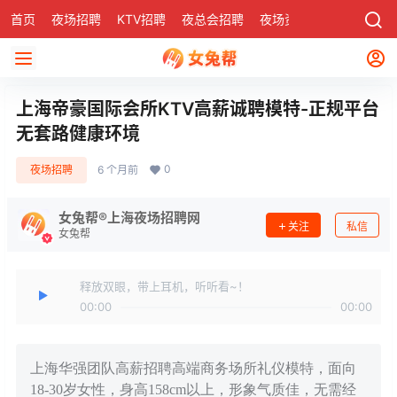
首页
夜场招聘
KTV招聘
夜总会招聘
夜场资讯
有了
社区
上海帝豪国际会所KTV高薪诚聘模特-正规平台
无套路健康环境
0
夜场招聘
6 个月前
女兔帮®上海夜场招聘网
关注
私信
女兔帮
释放双眼，带上耳机，听听看~！
00:00
00:00
上海华强团队高薪招聘高端商务场所礼仪模特，面向
18-30岁女性，身高158cm以上，形象气质佳，无需经