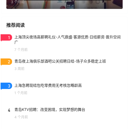
3 个月前
推荐阅读
1
上海顶尖夜场高薪聘礼仪-人气鼎盛·客源优质·日结薪资·晋升空间
广
7 个月前
2
青岛夜上海俱乐部酒吧公关招聘日结-场子众多稳定上班
3 周前
3
上海急聘现结包吃零费用无考核忽略龄高
1 个月前
4
青岛KTV招聘：改变困境，实现梦想的舞台
4 个月前