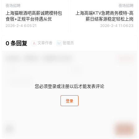
夜场招聘
夜场招聘
上海猫眼酒吧高薪诚聘模特包
上海高端KTV急聘商务模特-高
食宿+正规平台待遇从优
薪日结客源稳定轻松上岗
2026-2-4 6:05:21
2026-2-4 11:06:23
0 条回复
文章作者
管理员
A
M
欢迎您，新朋友，感谢参与互动！
确认修改
您必须登录或注册以后才能发表评论
登录
提交