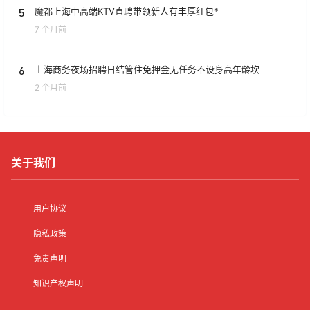
5
魔都上海中高端KTV直聘带领新人有丰厚红包*
7 个月前
6
上海商务夜场招聘日结管住免押金无任务不设身高年龄坎
2 个月前
关于我们
用户协议
隐私政策
免责声明
知识产权声明