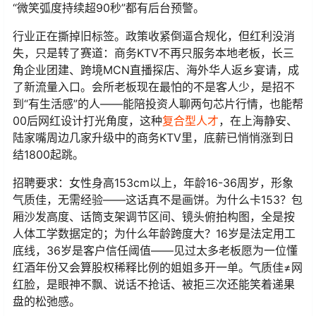
“微笑弧度持续超90秒”都有后台预警。
行业正在撕掉旧标签。政策收紧倒逼合规化，但红利没消
失，只是转了赛道：商务KTV不再只服务本地老板，长三
角企业团建、跨境MCN直播探店、海外华人返乡宴请，成
了新流量入口。会所老板现在最怕的不是客人少，是招不
到“有生活感”的人——能陪投资人聊两句芯片行情，也能帮
00后网红设计打光角度，这种
复合型人才
，在上海静安、
陆家嘴周边几家升级中的商务KTV里，底薪已悄悄涨到日
结1800起跳。
招聘要求：女性身高153cm以上，年龄16-36周岁，形象
气质佳，无需经验——这话真不是画饼。为什么卡153？包
厢沙发高度、话筒支架调节区间、镜头俯拍构图，全是按
人体工学数据定的；为什么年龄跨度大？16岁是法定用工
底线，36岁是客户信任阈值——见过太多老板愿为一位懂
红酒年份又会算股权稀释比例的姐姐多开一单。气质佳≠网
红脸，是眼神不飘、说话不抢话、被拒三次还能笑着递果
盘的松弛感。