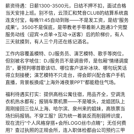
薪资待遇：日薪1300-3500元，日结不押不扣，面试合格
当天安排上班。别不信，云顶汇和梵音CLUB的结算系统直
连支付宝，每晚11:45自动到账——不是发工资，是结“服务
成果”。3500不是保底，是带教老手带着新人跑通3个完整
服务动线（迎宾→点单→互动→送客）后的阶梯价，有人
三天就摸到，有人三个月还在练记酒名。
工作内容覆盖模特、DJ服务员、演艺模特、歌手等岗位，
但别被名字唬住：DJ服务员不是调音师，是包厢“情绪调度
员”，要预判哪首歌该切、哪位客户该补冰块、哪句玩笑话
得立刻接梗；演艺模特不只走台，得会即兴配合客户手机
直播，背景板换成“上海外滩夜景PPT”都能稳住气场。
福利待遇实打实：提供高档公寓住宿，用品齐全，空调洗
衣机热水都有；报销车票机票——不是噱头，龙姐团队上
周刚接回三位从上海、哈尔滨、泉州来的姐妹，高铁票当
场扫码报销。不穿工服？因为统一着装反而削弱辨识度，
现在流行“个人风格穿搭+会所LOGO丝巾点睛”；无任何费
用？查过执照的正规会所，连入职体检都由公司预约三甲