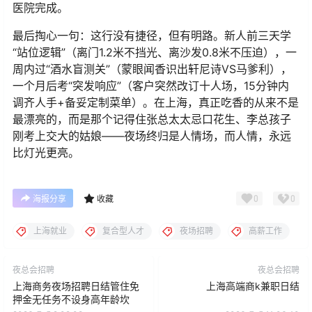
医院完成。
最后掏心一句：这行没有捷径，但有明路。新人前三天学
“站位逻辑”（离门1.2米不挡光、离沙发0.8米不压迫），一
周内过“酒水盲测关”（蒙眼闻香识出轩尼诗VS马爹利），
一个月后考“突发响应”（客户突然改订十人场，15分钟内
调齐人手+备妥定制菜单）。在上海，真正吃香的从来不是
最漂亮的，而是那个记得住张总太太忌口花生、李总孩子
刚考上交大的姑娘——夜场终归是人情场，而人情，永远
比灯光更亮。
0
0
海报分享
收藏
上海就业
复合型人才
夜场招聘
高薪工作
夜总会招聘
夜总会招聘
上海商务夜场招聘日结管住免
上海高端商k兼职日结
押金无任务不设身高年龄坎