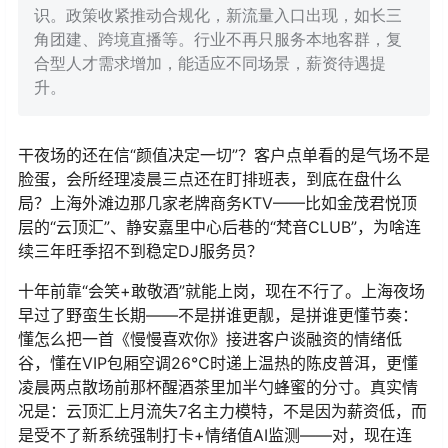
识。政策收紧推动合规化，新流量入口出现，如长三
角团建、跨境直播等。行业不再只服务本地客群，复
合型人才需求增加，能适应不同场景，薪资待遇提
升。
干夜场的还在信“颜值决定一切”？客户点单看的是气场不是
脸蛋，会所经理凌晨三点还在盯排班表，到底在盘什么
局？上海外滩边那几家老牌商务KTV——比如金茂君悦顶
层的“云顶汇”、静安嘉里中心后巷的“梵音CLUB”，为啥连
续三年旺季招不到稳定DJ服务员？
十年前靠“会笑+敢敬酒”就能上岗，现在不行了。上海夜场
早过了野蛮生长期——不是拼谁更靓，是拼谁更懂节奏：
懂怎么把一首《慢慢喜欢你》接进客户谈融资的情绪低
谷，懂在VIP包厢空调26℃时递上温热的陈皮普洱，更懂
凌晨两点散场前那杯醒酒茶里加半勺蜂蜜的分寸。真实情
况是：云顶汇上月流失7名主力模特，不是因为薪资低，而
是受不了新系统强制打卡+情绪值AI监测——对，现在连