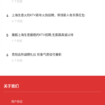
7 个月前
4
上海生意火的KTV新年火热招聘，带领新人有丰厚红包·
4 个月前
5
魔都上海生意最稳的KTV招聘;无套路真诚以待
1 个月前
6
贵阳会所诚聘礼仪 形象气质佳可兼职
5 个月前
关于我们
用户协议