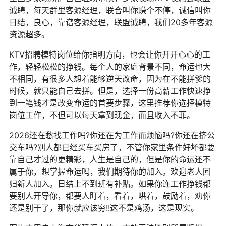
诚聘，每天群里客源经理，联合叫你赚个不停，诚信叫你
日结，良心，靠谱客源经理，联盟诚聘，我们20多年客源
资源超多。
KTV招聘模特岗位给你指明方向，也会让你开开心心的工
作，轻轻松松的挣钱。每个人的家庭背景不同，命运也大
不相同，有很多人想着能够逆天改命，因为在不能拼爹的
时候，就只能自己去拼。但是，选择一份高薪工作快速挣
到一笔钱才是改变命运的首要步骤，这里推荐你选择模特
岗位工作，不但可以每天拿到现金，而且收入不菲。
2026还在愁找工作吗?你还在为工作而烦恼吗?你还在挤公
交车吗?别人都已经买车买房了，不管你家里条件好坏都要
靠自己才过的更精彩，人生是自己的，但是你的命运还不
属于你，想掌握命运吗，我们期待你的加入。欢迎老人回
归新人加入。日结上不到班有补贴。如果你连工作挣钱都
要别人开导你，都要人盯着，看着，哄着，鼓励着，劝你
还是别干了，那你就应该穷!!这不是鸡汤，这是现实。