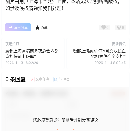
图片由用户上海市华廷汇上传，本站无法鉴别所属版权，
如涉及侵权请通知我们处理！
0
0
海报分享
收藏
夜场资讯
夜场资讯
魔都上海高端商务夜总会内部
魔都上海高端KTV可靠队长直
直招保证上班率*
招机票住宿全安排*
2026-1-13 18:02:20
2026-1-14 8:02:45
0 条回复
文章作者
管理员
A
M
欢迎您，新朋友，感谢参与互动！
确认修改
您必须登录或注册以后才能发表评论