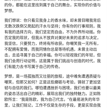
的你，都能在这里找到属于自己的舞台，实现你的价值与
梦想。
我们想说：你只看见我身上的香水味，却未曾目睹我背后
无数次跌倒又爬起的汗水与坚持；你有你的行事规则，我
有我的选择方向，我们坚定而自由，不为外界所动摇。你
否定我的现状，但我从不放弃对美好未来的追求与决定，
我坚信，只要努力，终将有所收获。你嘲笑我一无所有，
不配拥有爱情，而我同情你总是等待机遇，未曾主动出
击，去追寻属于自己的幸福。你可以轻视我们的年轻，但
我们会用行动证明，这是属于我们挑战与创造的时代，我
们有能力去书写属于自己的传奇。
梦想，是一场孤独而又壮丽的旅程，途中难免遭遇质疑与
嘲笑，但那又如何？正是这些磨砺与考验，铸就了更加坚
韧与自信的我们。哪怕遭遇挫折与困境，我们也要以最美
的姿态活出自己的精彩，展现出我们的独特魅力。正如陈
欧所言：“我是陈欧，我为自己代言。”在最易迷失的年华
里，让我们铭记，工作不仅是生存的手段，更是实现自我