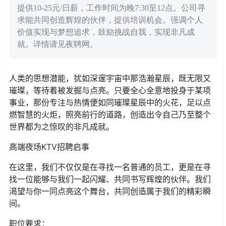
提供10-25元/日薪，工作时间为晚7:30至12点。公司寻
求能共同创造辉煌的伙伴，提供培训机会。强调个人
价值实现与梦想追求，鼓励挑战自我，实现非凡成
就。详情请见夜聘网。
人类的思想潜能，犹如深邃宇宙中那浩瀚星辰，既无限又
璀璨，等待着被发掘与点亮。只要全心全意地投身于某项
事业，那份专注与热情便如同璀璨星辰中的火花，足以点
燃智慧的火炬，照亮前行的道路，创造出令自己乃至整个
世界都为之惊叹的非凡成就。
高端夜场KTV招聘启事
在这里，我们不仅仅是在寻找一名普通的员工，更是在寻
找一位能够与我们一起闪耀、共同书写辉煌的伙伴。我们
渴望与你一同点亮这个舞台，共同创造属于我们的精彩瞬
间。
职位要求：