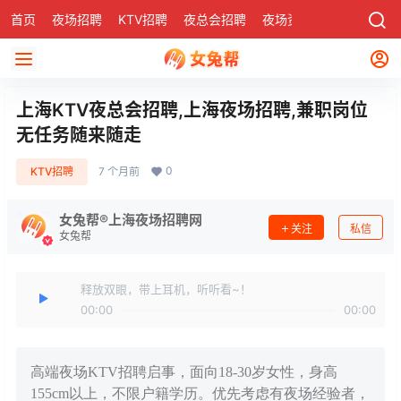
首页
夜场招聘
KTV招聘
夜总会招聘
夜场资讯
有了
社区
上海KTV夜总会招聘,上海夜场招聘,兼职岗位
无任务随来随走
0
KTV招聘
7 个月前
女兔帮®上海夜场招聘网
关注
私信
女兔帮
释放双眼，带上耳机，听听看~！
00:00
00:00
高端夜场KTV招聘启事，面向18-30岁女性，身高
155cm以上，不限户籍学历。优先考虑有夜场经验者，