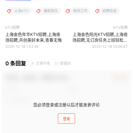
上海KTV
兼职岗位
夜场工作
招聘信息
KTV招聘
KTV招聘
上海金色年华KTV招聘,上海夜
上海金色阳光KTV招聘,上海夜
场招聘,共创美好未来,青春无悔
场招聘,无订房任务上班轻松无
压力
2025-12-18 1:02:28
2025-12-18 10:06:47
0 条回复
文章作者
管理员
A
M
欢迎您，新朋友，感谢参与互动！
确认修改
您必须登录或注册以后才能发表评论
登录