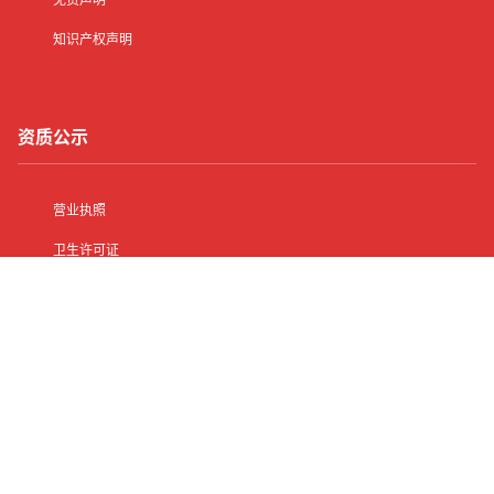
知识产权声明
资质公示
营业执照
卫生许可证
娱乐经营许可证
首页
有了
动态
顶部
菜单
我的
人力资源服务许可证
其他信息