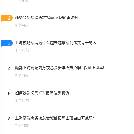
1 个月前
2
商务会所招聘防坑指南 求职避雷须知
5 个月前
3
上海夜场招聘为什么越来越难招到踏实肯干的人
4 个月前
4
魔都上海高端商务夜总会新年火热招聘~保证上班率!
2 个月前
5
如何辨别义乌KTV招聘信息真伪
4 个月前
6
上海高端商务夜总会诚信招聘上班自由可兼职*
7 个月前