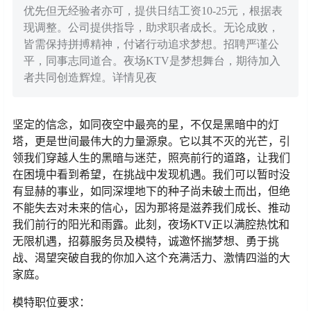
优先但无经验者亦可，提供日结工资10-25元，根据表
现调整。公司提供指导，助求职者成长。无论成败，
皆需保持拼搏精神，付诸行动追求梦想。招聘严谨公
平，同事志同道合。夜场KTV是梦想舞台，期待加入
者共同创造辉煌。详情见夜
坚定的信念，如同夜空中最亮的星，不仅是黑暗中的灯
塔，更是世间最伟大的力量源泉。它以其不灭的光芒，引
领我们穿越人生的黑暗与迷茫，照亮前行的道路，让我们
在困境中看到希望，在挑战中发现机遇。我们可以暂时没
有显赫的事业，如同深埋地下的种子尚未破土而出，但绝
不能失去对未来的信心，因为那将是滋养我们成长、推动
我们前行的阳光和雨露。此刻，夜场KTV正以满腔热忱和
无限机遇，招募服务员及模特，诚邀怀揣梦想、勇于挑
战、渴望突破自我的你加入这个充满活力、激情四溢的大
家庭。
模特职位要求：