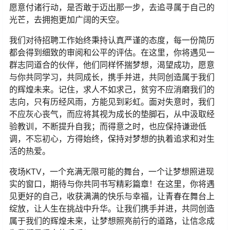
愿意付诸行动，是否敢于迈出那一步，去追寻属于自己的
光芒，去拥抱更加广阔的天空。
我们对待招聘工作始终秉持认真严谨的态度，每一份简历
都会得到细致的审阅和公平的评估。在这里，你将遇见一
群志同道合的伙伴，他们同样怀揣梦想，渴望成功，愿意
与你共同学习，共同成长，携手并进，共同创造属于我们
的辉煌未来。记住，求人不如求己，贫穷不应消磨我们的
志向，只有历经风雨，方能见到彩虹。面对失意时，我们
不应灰心丧气，而应将其视为成长的垫脚石，从中汲取经
验教训，不断提升自我；而得意之时，也应保持谦逊低
调，不忘初心，方得始终，保持对梦想的执着追求和对生
活的热爱。
夜场KTV，一个充满无限可能的舞台，一个让梦想照进现
实的窗口，期待与你共同书写精彩篇章！在这里，你将遇
见更好的自己，收获满满的快乐与幸福，让青春在舞台上
绽放，让人生在挑战中升华。让我们携手并进，共同创造
属于我们的辉煌未来，让梦想照亮前行的道路，让信念成