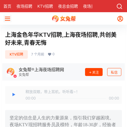
首页
夜场招聘
KTV招聘
夜总会招聘
夜场资讯
有了
社区
上海金色年华KTV招聘,上海夜场招聘,共创美
好未来,青春无悔
0
KTV招聘
7 个月前
女兔帮®上海夜场招聘网
关注
私信
女兔帮
释放双眼，带上耳机，听听看~！
00:00
00:00
坚定的信念是人生的力量源泉，指引我们穿越困境。
夜场KTV现招聘服务员及模特，年龄18-30岁，经验者