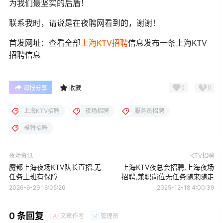
为我们最坚实的后盾！
联系我时，请说是在夜聘网看到的，谢谢！
首发网址：查看全部
上海KTV招聘
信息发布一条上海KTV
招聘信息
0
0
海报分享
收藏
上海KTV招聘
夜场招聘
服务员招聘
模特招聘
夜场资讯
KTV招聘
魔都上海夜场KTV队长直招.无
上海KTV夜总会招聘,上海夜场
任务上班有保障
招聘,兼职岗位无任务随来随走
2026-6-29 16:05:26
2025-12-18 4:00:39
0 条回复
文章作者
管理员
A
M