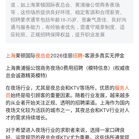
道，如上海莱顿国际夜总会、黄浦俪公馆商务夜场
等，这些场所提供良好环境、稳定客源和合理薪资。
招聘要求通常包括年龄18-35岁、形象气质佳、良好沟
通与服务能力，有经验者优先，需遵守规章制度、适
应轮班。正规招聘保障权益，提升职业发展
上海
莱顿国际
夜总会
2026佳丽
招聘
-客源多真实无押金
上海黄浦俪公馆商务夜场0费用招聘（模特信息）(权威夜
总会诚邀精英模特)
在夜场行业，尤其是夜总会和KTV等场所，优质的
服务人
员
始终是吸引顾客的重要因素。随着行业发展，越来越多
的从业者开始关注正规、透明的招聘渠道。上海作为国内
夜场文化较为活跃的城市之一，其夜总会和KTV行业对人
才的需求持续增长。
对于希望进入夜场行业的求职者来说，选择一家口碑良
好、运营规范的夜总会或KTV尤为重要。这些场所通常提