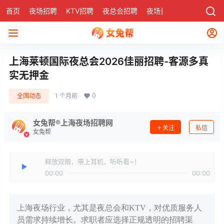
首页
夜场招聘
KTV招聘
夜总会招聘
夜场资讯
有了
社区
上海莱顿国际夜总会2026佳丽招聘-客源多真
实无押金
0
全国动态
1 个月前
女兔帮®上海夜场招聘网
关注
私信
女兔帮
释放双眼，带上耳机，听听看~！
00:00
00:00
上海夜场行业，尤其是夜总会和KTV，对优质服务人
员需求持续增长。求职者应选择正规透明的招聘渠