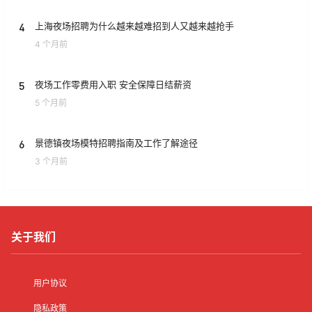
4
上海夜场招聘为什么越来越难招到人又越来越抢手
4 个月前
5
夜场工作零费用入职 安全保障日结薪资
5 个月前
6
景德镇夜场模特招聘指南及工作了解途径
3 个月前
关于我们
用户协议
隐私政策