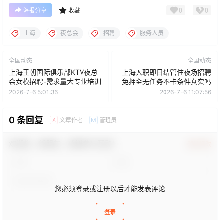
0
0
海报分享
收藏
上海
夜总会
招聘
服务人员
全国动态
全国动态
上海王朝国际俱乐部KTV夜总
上海入职即日结管住夜场招聘
会女模招聘-需求量大专业培训
免押金无任务不卡条件真实吗
2026-7-6 5:01:36
2026-7-6 11:07:56
0 条回复
文章作者
管理员
A
M
欢迎您，新朋友，感谢参与互动！
确认修改
您必须登录或注册以后才能发表评论
登录