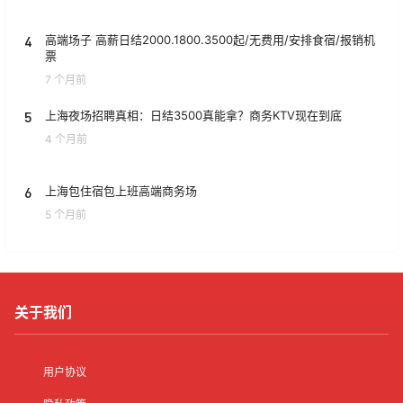
4
高端场子 高薪日结2000.1800.3500起/无费用/安排食宿/报销机
票
7 个月前
5
上海夜场招聘真相：日结3500真能拿？商务KTV现在到底
4 个月前
6
上海包住宿包上班高端商务场
5 个月前
关于我们
用户协议