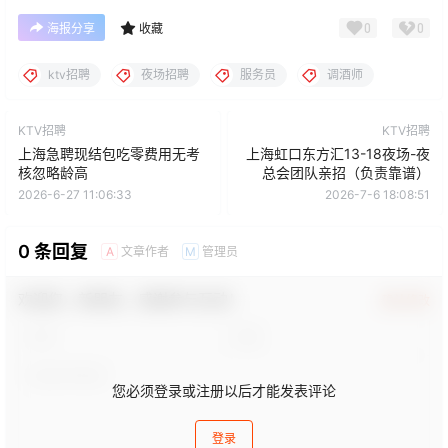
0
0
海报分享
收藏
ktv招聘
夜场招聘
服务员
调酒师
KTV招聘
KTV招聘
上海急聘现结包吃零费用无考
上海虹口东方汇13-18夜场-夜
核忽略龄高
总会团队亲招（负责靠谱）
2026-6-27 11:06:33
2026-7-6 18:08:51
0 条回复
文章作者
管理员
A
M
欢迎您，新朋友，感谢参与互动！
确认修改
您必须登录或注册以后才能发表评论
登录