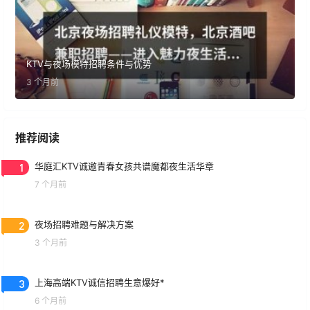
KTV与夜场模特招聘条件与优势
3 个月前
推荐阅读
1
华庭汇KTV诚邀青春女孩共谱魔都夜生活华章
7 个月前
2
夜场招聘难题与解决方案
3 个月前
3
上海高端KTV诚信招聘生意爆好*
6 个月前