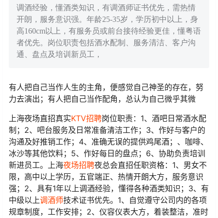
调酒经验，懂酒类知识，有调酒师证书优先，需热情
开朗，服务意识强。年龄25-35岁，学历初中以上，身
高160cm以上，有服务员或前台接待经验更佳，懂粤语
者优先。岗位职责包括酒水配制、服务清洁、客户沟
通、盘点及培训新员工，
有人把自己当作人生的主角，便感觉自己神圣的存在，努
力去演出；有人把自己当作配角，总认为自己微乎其微
上海夜场直招真实
KTV招聘
岗位职责：1、酒吧日常酒水配
制；2、吧台服务及日常准备清洁工作；3、作好与客户的
沟通及好推销工作；4、准确无误的提供鸡尾酒；、咖啡、
冰沙等其他饮料；5、作好每日的盘点；6、协助负责培训
新进员工。上海
夜场招聘
夜总会直招任职资格：1、男女不
限，高中以上学历，五官端正、热情开朗大方，服务意识
强；2、具有1年以上调酒经验，懂得各种酒类知识；3、有
中级以上
调酒师
技术证书优先。1、自觉遵守公司内的各项
规章制度，工作安排；2、仪容仪表大方，着装整洁，准时