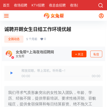
首页
夜场招聘
KTV招聘
夜总会招聘
夜场资讯
有了
社区
诚聘开朗女生日结工作环境优越
0
全国动态
5 个月前
女兔帮®上海夜场招聘网
关注
私信
女兔帮
释放双眼，带上耳机，听听看~！
00:00
00:00
我们寻求气质形象突出的女性加入团队，年龄、学
历、经验不限，提供带薪培训。要求性格开朗、容貌
端庄，提供食宿保障和每日结算薪资。绝不拖欠工