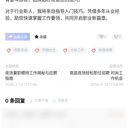
对于行业新人，我将亲自指导入门技巧。凭借多年从业经
验，助您快速掌握工作要领，共同开启职业新篇章。
0
0
海报分享
收藏
带薪培训
开朗女生
日结工作
食宿保障
全国动态
全国动态
夜场兼职模特工作揭秘与应聘
南昌夜场轻松职位招聘 时尚工
指南
作机会
2026-2-13 11:17:46
2026-2-13 17:04:28
0 条回复
文章作者
管理员
A
M
欢迎您，新朋友，感谢参与互动！
确认修改