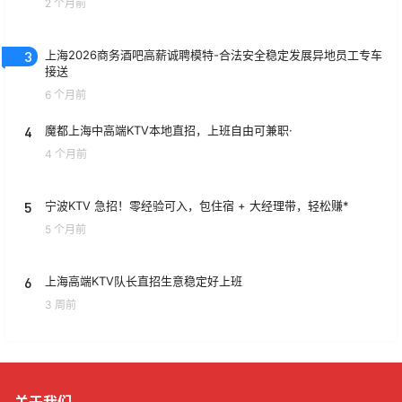
2 个月前
3
上海2026商务酒吧高薪诚聘模特-合法安全稳定发展异地员工专车
接送
6 个月前
4
魔都上海中高端KTV本地直招，上班自由可兼职·
4 个月前
5
宁波KTV 急招！零经验可入，包住宿 + 大经理带，轻松赚*
5 个月前
6
上海高端KTV队长直招生意稳定好上班
3 周前