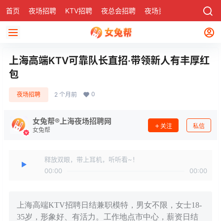
首页
夜场招聘
KTV招聘
夜总会招聘
夜场资讯
有了
社区
上海高端KTV可靠队长直招·带领新人有丰厚红
包
0
夜场招聘
2 个月前
女兔帮®上海夜场招聘网
关注
私信
女兔帮
释放双眼，带上耳机，听听看~！
00:00
00:00
上海高端KTV招聘日结兼职模特，男女不限，女士18-
35岁，形象好、有活力。工作地点市中心，薪资日结