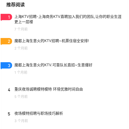
推荐阅读
1
上海KTV招聘-上海商务KTV直聘加入我们的团队,让你的职业生涯
更上一层楼
7 个月前
2
魔都上海生意火的KTV招聘~机票住宿全安排!
2 个月前
3
魔都上海生意火的KTV.可靠队长直招~生意爆好
1 个月前
4
重庆夜场诚聘模特模特 环境优雅时间自由
5 个月前
5
夜场模特招聘与职场技巧解析
3 个月前