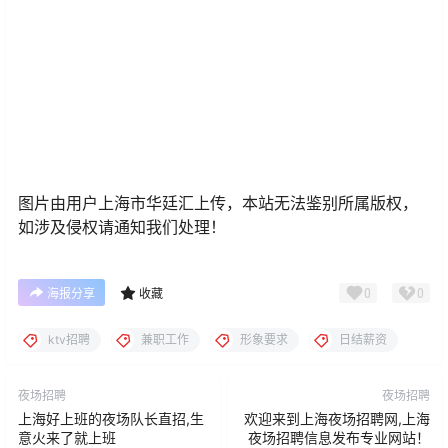
图片由用户上海市华廷汇上传，本站无法鉴别所属版权，
如涉及侵权请通知我们处理！
0
0
海报分享
收藏
ktv招聘
兼职工作
形象要求
日结薪资
夜场招聘
夜场招聘
上海好上班的夜场队长直招,生
欢迎来到上海夜场招聘网,上海
意火来了就上班
夜场招聘信息发布专业网站！