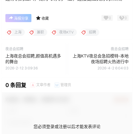
0
0
海报分享
收藏
上海
兼职
夜场KTV
招聘
夜总会招聘
夜总会招聘
上海夜总会招聘,颜值高机遇多
上海KTV夜总会急招模特-本地
的舞台
夜场招聘火热进行中
2026-2-12 3:09:36
2026-4-2 6:04:03
0 条回复
文章作者
管理员
A
M
欢迎您，新朋友，感谢参与互动！
确认修改
您必须登录或注册以后才能发表评论