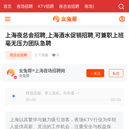
首页
夜场招聘
KTV招聘
夜总会招聘
夜场资讯
有了
社区
上海夜总会招聘,上海酒水促销招聘,可兼职上班
毫无压力团队急聘
0
夜总会招聘
5 个月前
女兔帮®上海夜场招聘网
关注
私信
女兔帮
释放双眼，带上耳机，听听看~！
00:00
00:00
上海以其繁华与魅力吸引游客，夜场KTV行业为年轻
人提供高薪、灵活的工作机会，注重安全与权益保