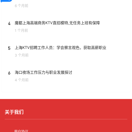
6 个月前
4
魔都上海高端商务KTV直招模特,无任务上班有保障
1 个月前
5
上海KTV招聘工作人员：学会察言观色，获取高薪职业
3 个月前
6
海口夜场工作压力与职业发展探讨
4 个月前
关于我们
用户协议