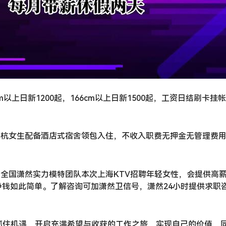
3cm以上日新1200起，166cm以上日新1500起，工资日结刷卡挂
来杭女生配备酒店式宿舍领包入住，不收入职费无押金无管理费
。全国潇然实力模特团队本次上海KTV招聘年轻女性，会提供高
钱如此简单。了解咨询可加潇然卫信号，潇然24小时提供求职
抓住机遇，开启充满希望与收获的工作之旅，实现自己的价值，