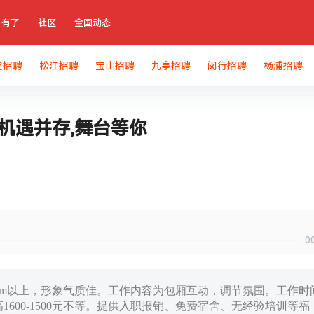
有了
社区
全国动态
定招聘
松江招聘
宝山招聘
九亭招聘
闵行招聘
杨浦招聘
机遇并存,舞台等你
0
160cm以上，形象气质佳。工作内容为包厢互动，调节氛围。工作时
身高1600-1500元不等。提供入职报销、免费宿舍、无经验培训等福