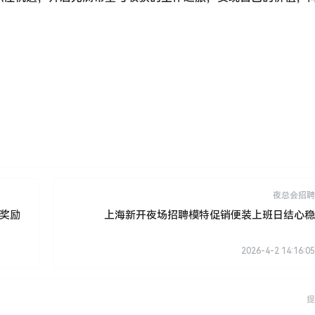
夜总会招聘
包奖励
上海新开夜场招聘模特促销便装上班日结心稳
2026-4-2 14:16:05
提