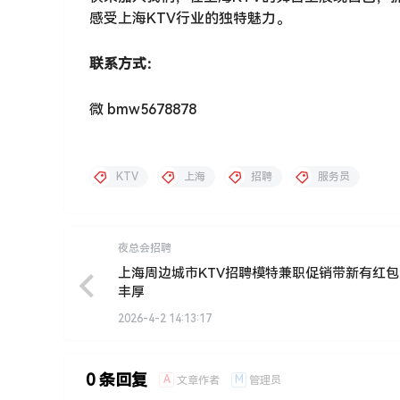
感受上海KTV行业的独特魅力。
联系方式：
微 bmw5678878
KTV
上海
招聘
服务员
夜总会招聘
上海周边城市KTV招聘模特兼职促销带新有红
丰厚
2026-4-2 14:13:17
0 条回复
A
M
文章作者
管理员