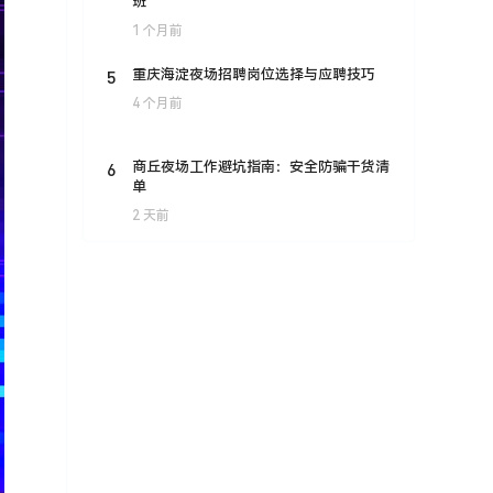
班
1 个月前
5
重庆海淀夜场招聘岗位选择与应聘技巧
4 个月前
6
商丘夜场工作避坑指南：安全防骗干货清
单
2 天前