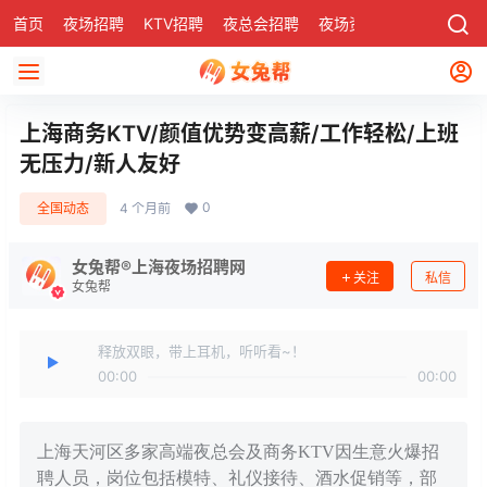
首页
夜场招聘
KTV招聘
夜总会招聘
夜场资讯
有了
社区
上海商务KTV/颜值优势变高薪/工作轻松/上班
无压力/新人友好
0
全国动态
4 个月前
女兔帮®上海夜场招聘网
关注
私信
女兔帮
释放双眼，带上耳机，听听看~！
00:00
00:00
上海天河区多家高端夜总会及商务KTV因生意火爆招
聘人员，岗位包括模特、礼仪接待、酒水促销等，部