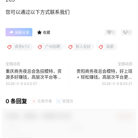
您可以通过以下方式联系我们
0
0
海报分享
收藏
商务KTV
广州招聘
新人友好
高薪
全国动态
全国动态
重庆商务夜总会急招模特，资
贵阳商务夜总会模特，好上班
源多好赚钱，高层次平台等你
+ 轻松赚钱，高层次平台更安
来
心
2026-3-9 4:03:57
2026-3-9 8:05:21
0 条回复
文章作者
管理员
A
M
欢迎您，新朋友，感谢参与互动！
确认修改