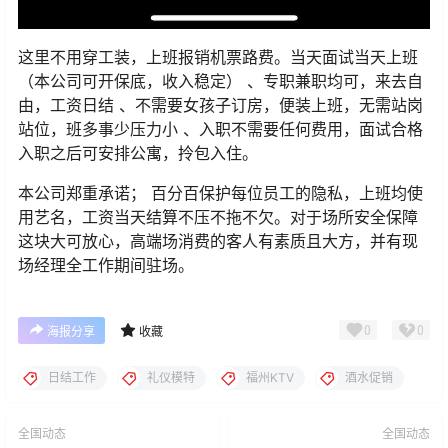
这里不用穿工装，上班报销机票路费。当天面试当天上班
（本公司可开保底，收入稳定） 、专职兼职均可，来去自
由，工资日结 、不需要女孩子订房，便装上班，无需站岗
站位，班多事少压力小 、入职不需要任何费用，面试合格
入职之后可安排公寓，拎包入住。
本公司郑重承诺； 百分百保护每位员工的隐私，上班均使
用艺名，工资当天结算不压不拖不欠。对于场所安全保障
这块大可放心，高端场消费的客人有素质且大方，并有现
场经理全工作期间驻场。
0
0
海报分享
收藏
日结工作
礼仪模特
福州KTV
酒水促销
全国动态
全国动态