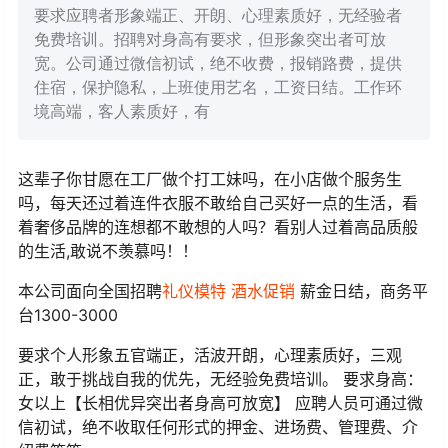
要求应聘者形象端正、开朗、心理素质好，无经验者
免费培训。招聘对身高有要求，但形象突出者可放
宽。公司通过微信初试，绝不收费，报销路费，提供
住宿，保护隐私，上班使用艺名，工资日结。工作环
境高端，客人素质好，有
这辈子你甘愿在工厂做个打工妹吗，在小店做个服务生
吗，每天还过着连件衣服不敢给自己买好一点的生活，看
着奢侈品牌的连想都不敢想的人吗？看别人过着高品质般
的生活,敢说不羡慕吗！！
本公司面向全国招聘
礼仪模特
酒水促销
薪金日结，商务平
台1300-3000
要求个人形象五官端正，活波开朗，心理素质好，三观
正，敢于挑战自我的优先，无经验免费培训。 要求身高：
女以上【长相优异突出者身高可放宽】 应聘人员可通过微
信初试，绝不收取任何形式的押金、进场费、管理费、介