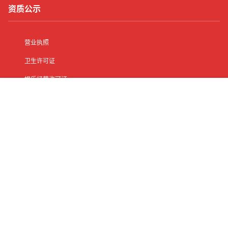
资质公示
营业执照
卫生许可证
娱乐经营许可证
人力资源服务许可证
首页
有了
动态
顶部
菜单
我的
其他信息
网站地图
客服中心