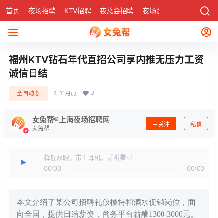
首页
夜场招聘
KTV招聘
夜总会招聘
夜场资讯
有了
社区
福州KTV钻石年代直招公司享内推无压力工资
诚信日结
0
全国动态
4 个月前
女兔帮®上海夜场招聘网
关注
私信
女兔帮
释放双眼，带上耳机，听听看~！
00:00
00:00
本文介绍了某公司招聘礼仪模特和酒水促销岗位，面
向全国，提供日结薪资，商务平台薪酬1300-3000元。