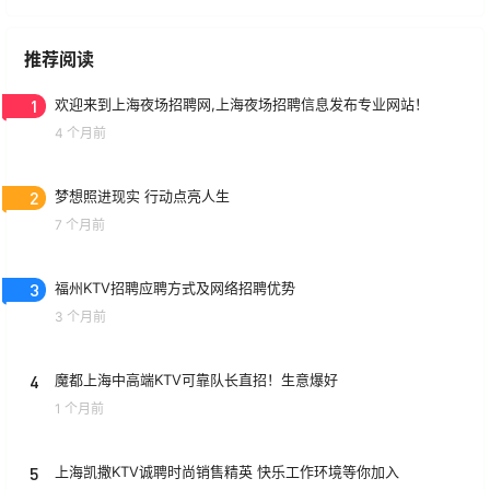
推荐阅读
1
欢迎来到上海夜场招聘网,上海夜场招聘信息发布专业网站！
4 个月前
2
梦想照进现实 行动点亮人生
7 个月前
3
福州KTV招聘应聘方式及网络招聘优势
3 个月前
4
魔都上海中高端KTV可靠队长直招！生意爆好
1 个月前
5
上海凯撒KTV诚聘时尚销售精英 快乐工作环境等你加入