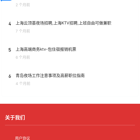
2 个月前
4
上海云顶荟夜场招聘,上海KTV招聘,上班自由可做兼职
7 个月前
5
上海高端商务ktv-包住宿报销机票
6 个月前
6
青岛夜场工作注意事项及高薪职位指南
4 个月前
关于我们
用户协议