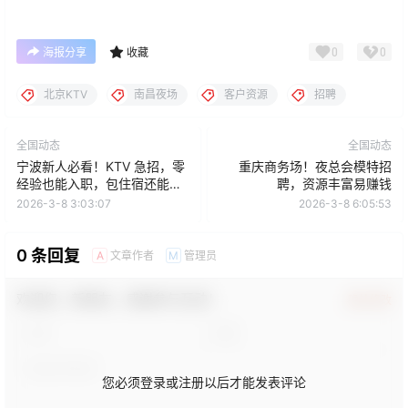
0
0
海报分享
收藏
北京KTV
南昌夜场
客户资源
招聘
全国动态
全国动态
宁波新人必看！KTV 急招，零
重庆商务场！夜总会模特招
经验也能入职，包住宿还能快
聘，资源丰富易赚钱
速上岸买房买车
2026-3-8 3:03:07
2026-3-8 6:05:53
0 条回复
文章作者
管理员
A
M
欢迎您，新朋友，感谢参与互动！
确认修改
您必须登录或注册以后才能发表评论