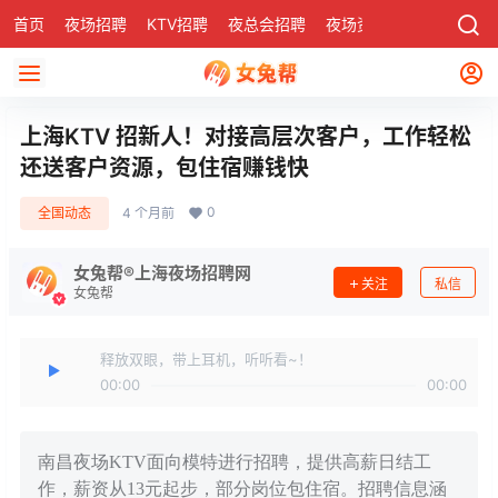
首页
夜场招聘
KTV招聘
夜总会招聘
夜场资讯
有了
社区
上海KTV 招新人！对接高层次客户，工作轻松
还送客户资源，包住宿赚钱快
0
全国动态
4 个月前
女兔帮®上海夜场招聘网
关注
私信
女兔帮
释放双眼，带上耳机，听听看~！
00:00
00:00
南昌夜场KTV面向模特进行招聘，提供高薪日结工
作，薪资从13元起步，部分岗位包住宿。招聘信息涵