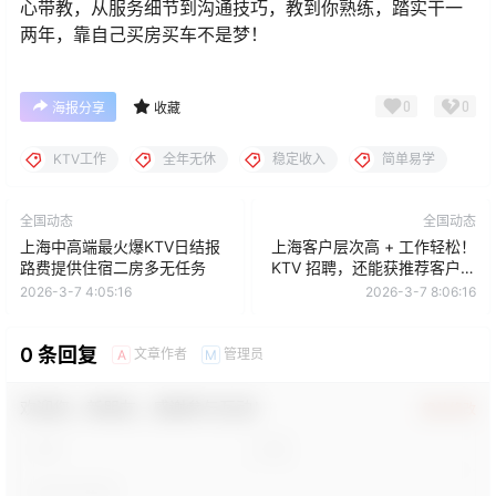
心带教，从服务细节到沟通技巧，教到你熟练，踏实干一
两年，靠自己买房买车不是梦！
0
0
海报分享
收藏
KTV工作
全年无休
稳定收入
简单易学
全国动态
全国动态
上海中高端最火爆KTV日结报
上海客户层次高 + 工作轻松！
路费提供住宿二房多无任务
KTV 招聘，还能获推荐客户资
源
2026-3-7 4:05:16
2026-3-7 8:06:16
0 条回复
文章作者
管理员
A
M
欢迎您，新朋友，感谢参与互动！
确认修改