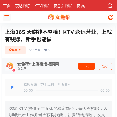
首页
夜场招聘
KTV招聘
夜总会招聘
夜场资讯
有了
社区
上海365 天赚钱不空档！KTV 永远营业，上就
有钱赚，新手也能做
0
全国动态
5 个月前
女兔帮®上海夜场招聘网
关注
私信
女兔帮
释放双眼，带上耳机，听听看~！
00:00
00:00
这家 KTV 提供全年无休的稳定岗位，每天有招聘，入
职即开始工作并当天获得报酬，薪资结构清晰，收入