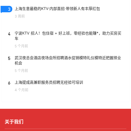
3
上海生意最稳的KTV·内部直招·带领新人有丰厚红包
3 周前
4
宁波KTV 招人！包住宿 + 好上班，零经验也能赚*，助力买房买
车
5 个月前
5
武汉夜总会酒店夜场会所招聘酒水促销模特礼仪模特近把握择业
机会
5 个月前
6
上海提成高兼职服务员招聘无经验可培训
4 个月前
关于我们