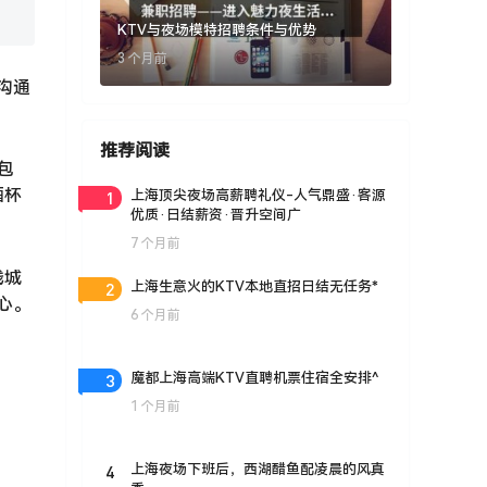
KTV与夜场模特招聘条件与优势
3 个月前
沟通
推荐阅读
包
酒杯
1
上海顶尖夜场高薪聘礼仪-人气鼎盛·客源
优质·日结薪资·晋升空间广
7 个月前
线城
2
上海生意火的KTV本地直招日结无任务*
心。
6 个月前
3
魔都上海高端KTV直聘机票住宿全安排^
1 个月前
4
上海夜场下班后，西湖醋鱼配凌晨的风真