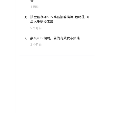
香
1 周前
5
拱墅区夜场KTV高薪招聘模特-包吃住-开
启人生捷径之路
5 个月前
6
嘉兴KTV招聘广告的有效发布策略
3 个月前