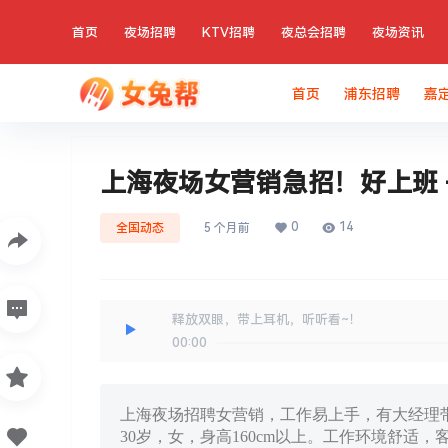
首页
夜场招聘
KTV招聘
夜总会招聘
夜场资讯
首页
浦东招聘
嘉
上海夜场女营销急招！好上班 + 
0
14
全国动态
5 个月前
释放双眼，带上耳机，听听看~！
00:00
上海夜场招聘女营销，工作易上手，有大经理带
30岁，女，身高160cm以上。工作环境舒