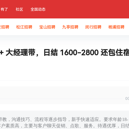
有了
社区
全国动态
定招聘
松江招聘
宝山招聘
九亭招聘
闵行招聘
杨浦招聘
大经理带，日结 1600-2800 还包住
0
教，沟通技巧、流程等逐步指导，新手快速适应。要求年龄18-
适，客户素质高，主要与客户聊天促销、点歌、服务。待遇优厚，日