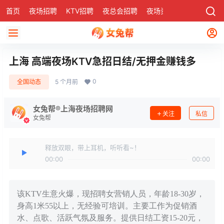
首页
夜场招聘
KTV招聘
夜总会招聘
夜场资讯
有了
社区
上海 高端夜场KTV急招日结/无押金赚钱多
0
全国动态
5 个月前
女兔帮®上海夜场招聘网
关注
私信
女兔帮
释放双眼，带上耳机，听听看~！
00:00
00:00
该KTV生意火爆，现招聘女营销人员，年龄18-30岁，
身高1米55以上，无经验可培训。主要工作为促销酒
水、点歌、活跃气氛及服务。提供日结工资15-20元，