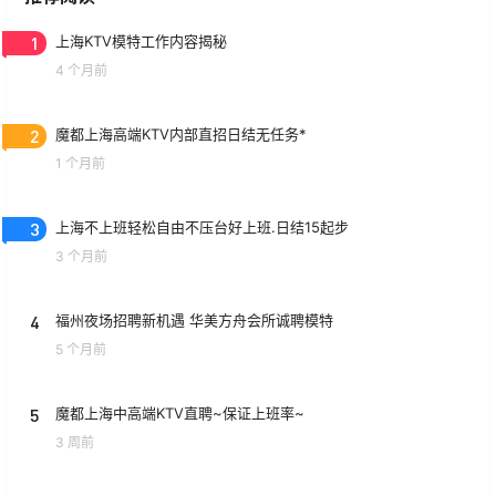
1
上海KTV模特工作内容揭秘
4 个月前
2
魔都上海高端KTV内部直招日结无任务*
1 个月前
3
上海不上班轻松自由不压台好上班.日结15起步
3 个月前
4
福州夜场招聘新机遇 华美方舟会所诚聘模特
5 个月前
5
魔都上海中高端KTV直聘~保证上班率~
3 周前