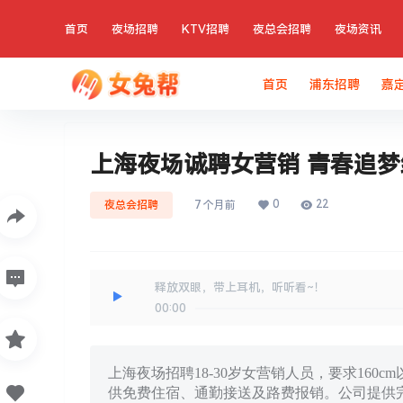
首页
夜场招聘
KTV招聘
夜总会招聘
夜场资讯
首页
浦东招聘
嘉
上海夜场诚聘女营销 青春追
0
22
夜总会招聘
7 个月前
释放双眼，带上耳机，听听看~！
00:00
上海夜场招聘18-30岁女营销人员，要求160c
供免费住宿、通勤接送及路费报销。公司提供