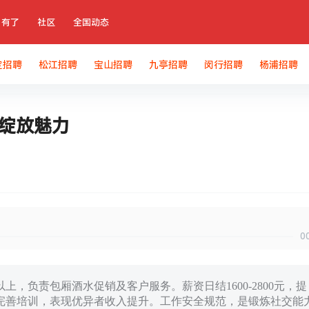
有了
社区
全国动态
定招聘
松江招聘
宝山招聘
九亭招聘
闵行招聘
杨浦招聘
梦绽放魅力
0
m以上，负责包厢酒水促销及客户服务。薪资日结1600-2800元，提
完善培训，表现优异者收入提升。工作安全规范，是锻炼社交能