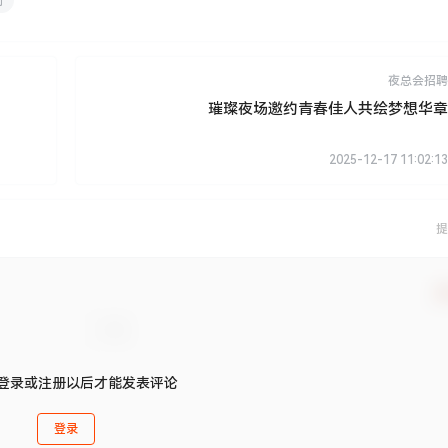
制
夜总会招聘
璀璨夜场邀约青春佳人共绘梦想华章
2025-12-17 11:02:13
提
确
登录或注册以后才能发表评论
登录