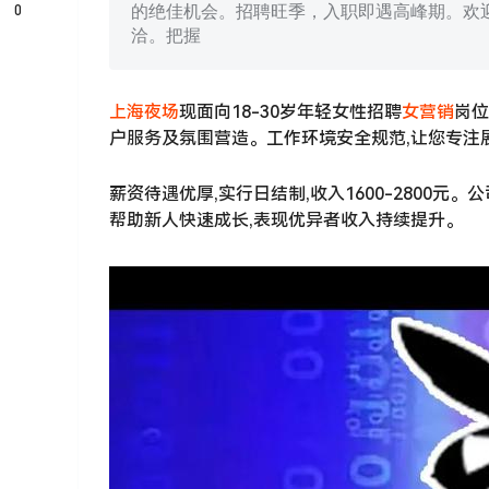
0
的绝佳机会。招聘旺季，入职即遇高峰期。欢
洽。把握
上海夜场
现面向18-30岁年轻女性招聘
女营销
岗位
户服务及氛围营造。工作环境安全规范,让您专注
薪资待遇优厚,实行日结制,收入1600-2800
帮助新人快速成长,表现优异者收入持续提升。