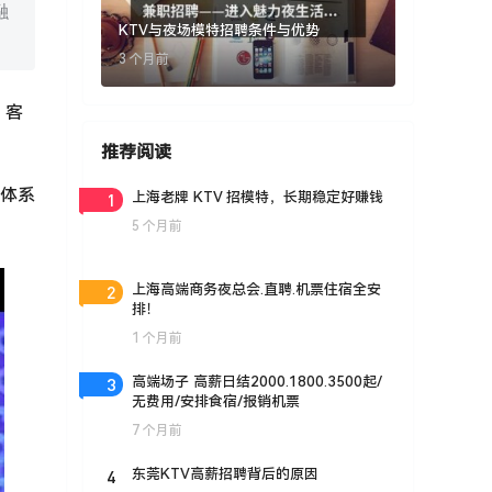
融
KTV与夜场模特招聘条件与优势
3 个月前
、客
推荐阅读
训体系
1
上海老牌 KTV 招模特，长期稳定好赚钱
5 个月前
2
上海高端商务夜总会.直聘.机票住宿全安
排！
1 个月前
3
高端场子 高薪日结2000.1800.3500起/
无费用/安排食宿/报销机票
7 个月前
4
东莞KTV高薪招聘背后的原因