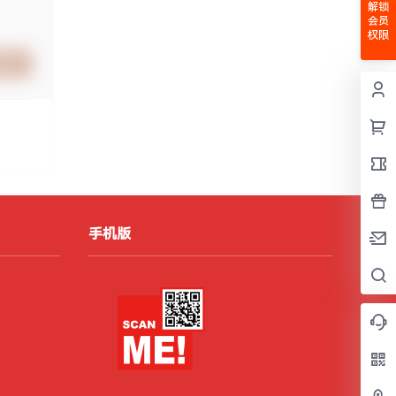
解锁
会员
权限
提交
手机版