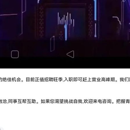
的绝佳机会。目前正值招聘旺季,入职即可赶上营业高峰期。我们
融洽,同事互帮互助。如果您渴望挑战自我,欢迎来电咨询。把握