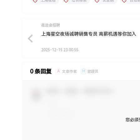
上海夜场
培训体系
女营销
日结
夜总会招聘
上海星空夜场诚聘销售专员 高薪机遇等你加入
2025-12-15 23:00:55
0 条回复
A
M
文章作者
管理员
欢迎您，新朋友，感谢参与互动！
您必须