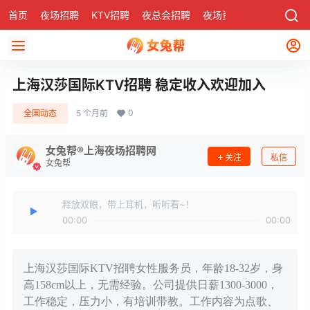
首页
夜场招聘
KTV招聘
夜总会招聘
夜场资讯
有了
社区
上海汉莎国际KTV招聘 稳定收入欢迎加入
0
全国动态
5 个月前
女兔帮®上海夜场招聘网
关注
私信
女兔帮
释放双眼，带上耳机，听听看~！
00:00
00:00
上海汉莎国际KTV招聘女性服务员，年龄18-32岁，身
高158cm以上，无需经验。公司提供日薪1300-3000，
工作稳定，压力小，有培训带教。工作内容为点歌、