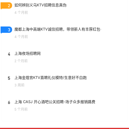
2
如何辨别义乌KTV招聘信息真伪
4 个月前
3
魔都上海中高端KTV诚信招聘，带领新人有丰厚红包·
4 个月前
4
上海夜场招聘网
2 个月前
5
上海金煌宫KTV直聘礼仪模特/生意好不白跑
3 周前
6
上海 CASJ 开心酒吧公关招聘-场子众多报销路费
5 个月前