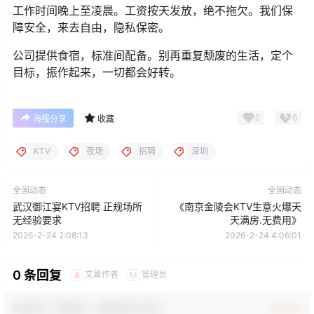
工作时间晚上至凌晨。工资按天发放，绝不拖欠。我们保
障安全，来去自由，隐私保密。
公司提供食宿，标准间配备。别再重复颓废的生活，定个
目标，振作起来，一切都会好转。
0
0
海报分享
收藏
KTV
夜场
招聘
深圳
全国动态
全国动态
武汉御江宴KTV招聘 正规场所
《南京金陵会KTV生意火爆天
无经验要求
天满房.无费用》
2026-2-24 2:08:13
2026-2-24 4:06:01
0 条回复
文章作者
管理员
A
M
欢迎您，新朋友，感谢参与互动！
确认修改