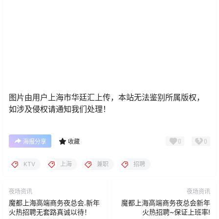
图片由用户上海市华廷汇上传，本站无法鉴别所属版权，
如涉及侵权请通知我们处理！
0
0
海报分享
收藏
KTV
上海
兼职
招聘
夜场资讯
夜场资讯
魔都上海高端商务夜总会.新年
魔都上海高端商务夜总会新年
火热招聘无套路真诚以待！
火热招聘~保证上班率!