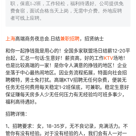
职，保底1-2班，工作轻松，福利待遇好。公司提供免
费食宿，面试合格当天上岗，无需中介费。外地应聘
者可线上应聘。
上海
高端商务夜总会.日结
兼职
招聘
，招贤纳士
和你一起挣钱我是用心的！全国多家联盟场日结薪12-20平
台起，汇总一句话:生意好！薪资高，好的工作
KTV
场地！
也是比较高端的一家！是你令人满意的挣钱的地区！企业
坐落于中心最热闹地区。因业务流程拓展，特面向社会招
聘模特，男士免打扰。高端KTV招聘无任何杂费，便装无
任务无任何费用每天稳定1-2班保底，可兼职。稳定生意好
保证赚每天房多人少无任何压力有无经验均可班多事少，
福利高待遇好。
招聘详情：
1、招聘要求：女，18-35岁，无不良记录，充满活力。不
管你有没有经验。对于没有经验的人，我们会有人一对一