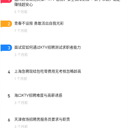
赚钱超安心
5 个月前
2
青春不设限 勇敢活出自我光彩
7 个月前
3
面试官如何通过KTV招聘测试求职者能力
3 个月前
4
上海急聘现结包吃零费用无考核忽略龄高
1 个月前
5
海口KTV招聘难度与高薪诱惑
3 个月前
6
天津夜场招聘男服务员要求与职责
3 个月前