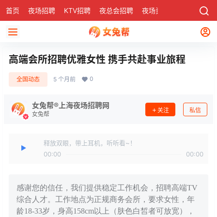
首页
夜场招聘
KTV招聘
夜总会招聘
夜场资讯
有了
社区
高端会所招聘优雅女性 携手共赴事业旅程
0
全国动态
5 个月前
女兔帮®上海夜场招聘网
关注
私信
女兔帮
释放双眼，带上耳机，听听看~！
00:00
00:00
感谢您的信任，我们提供稳定工作机会，招聘高端TV
综合人才。工作地点为正规商务会所，要求女性，年
龄18-33岁，身高158cm以上（肤色白皙者可放宽），