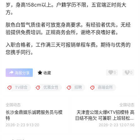
岁，身高158cm以上。户籍学历不限，五官端正时尚大
方。
肤色白皙气质佳者可放宽身高要求。有经验者优先，无经
验提供免费培训。正规商务会所，谢绝不良嗜好者。
入职合格者，工作满三天可报销单程车费。期待与优秀的
您携手同行。
0
0
海报分享
收藏
TV综合
优雅女性
招聘
高端会所
全国动态
全国动态
长沙金鼎娱乐诚聘服务员与模
天津壹公馆火爆KTV招模特 高
特
日结不拖欠 可兼职 上班轻松自
由 赚钱多
2026-2-23 9:13:20
2026-2-23 12:07:56