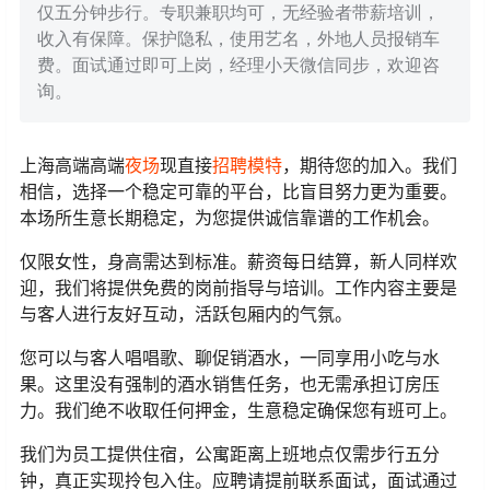
仅五分钟步行。专职兼职均可，无经验者带薪培训，
收入有保障。保护隐私，使用艺名，外地人员报销车
费。面试通过即可上岗，经理小天微信同步，欢迎咨
询。
上海高端高端
夜场
现直接
招聘
模特
，期待您的加入。我们
相信，选择一个稳定可靠的平台，比盲目努力更为重要。
本场所生意长期稳定，为您提供诚信靠谱的工作机会。
仅限女性，身高需达到标准。薪资每日结算，新人同样欢
迎，我们将提供免费的岗前指导与培训。工作内容主要是
与客人进行友好互动，活跃包厢内的气氛。
您可以与客人唱唱歌、聊促销酒水，一同享用小吃与水
果。这里没有强制的酒水销售任务，也无需承担订房压
力。我们绝不收取任何押金，生意稳定确保您有班可上。
我们为员工提供住宿，公寓距离上班地点仅需步行五分
钟，真正实现拎包入住。应聘请提前联系面试，面试通过