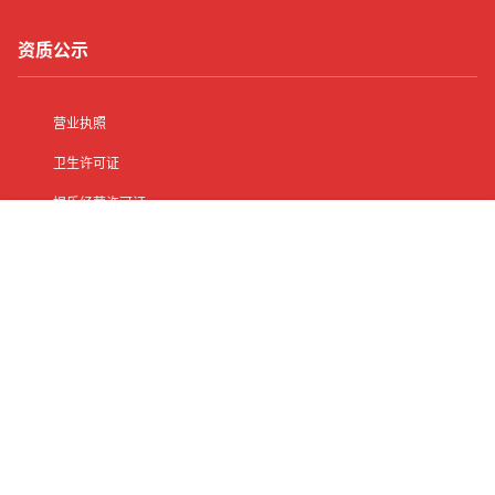
资质公示
营业执照
卫生许可证
娱乐经营许可证
人力资源服务许可证
首页
有了
动态
顶部
菜单
我的
其他信息
网站地图
客服中心