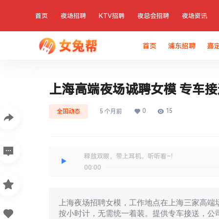
首页
夜场招聘
KTV招聘
夜总会招聘
夜场资讯
首页
浦东招聘
嘉
上海高端夜场诚聘女模 专车
0
15
全国动态
5 个月前
释放双眼，带上耳机，听听看~！
00:00
上海夜场招聘女模，工作地点在上海三家高端
按小时计，无需统一着装。提供专车接送，公