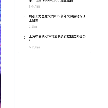
带，日结 1600-2800 还包住宿
5 个月前
5
魔都上海生意火的KTV新年火热招聘保证
上班率
2 周前
6
上海中高端KTV可靠队长直招日结无任务
*
6 个月前