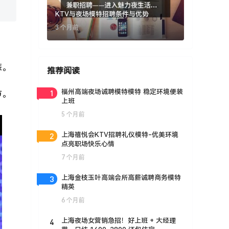
KTV与夜场模特招聘条件与优势
3 个月前
装。
推荐阅读
1
福州高端夜场诚聘模特模特 稳定环境便装
节。
上班
5 个月前
2
上海禧悦会KTV招聘礼仪模特-优美环境
点亮职场快乐心情
7 个月前
3
上海金枝玉叶高端会所高薪诚聘商务模特
精英
6 个月前
4
上海夜场女营销急招！好上班 + 大经理