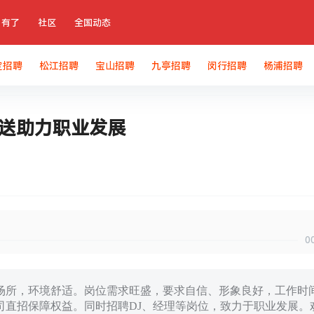
有了
社区
全国动态
定招聘
松江招聘
宝山招聘
九亭招聘
闵行招聘
杨浦招聘
接送助力职业发展
0
场所，环境舒适。岗位需求旺盛，要求自信、形象良好，工作时
司直招保障权益。同时招聘DJ、经理等岗位，致力于职业发展。