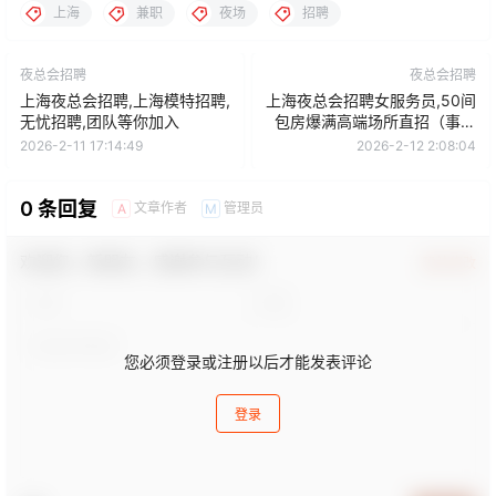
上海
兼职
夜场
招聘
夜总会招聘
夜总会招聘
上海夜总会招聘,上海模特招聘,
上海夜总会招聘女服务员,50间
无忧招聘,团队等你加入
包房爆满高端场所直招（事在
人为）
2026-2-11 17:14:49
2026-2-12 2:08:04
0 条回复
文章作者
管理员
A
M
欢迎您，新朋友，感谢参与互动！
确认修改
您必须登录或注册以后才能发表评论
登录