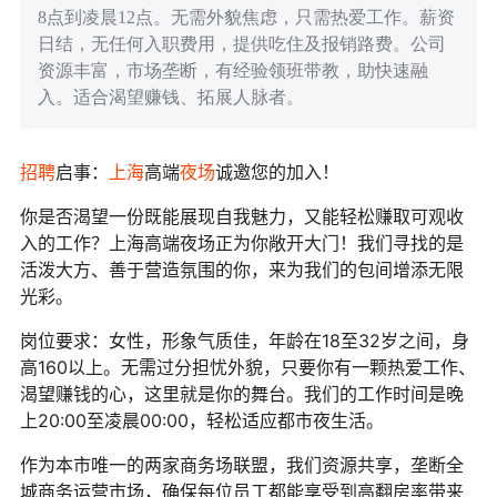
8点到凌晨12点。无需外貌焦虑，只需热爱工作。薪资
日结，无任何入职费用，提供吃住及报销路费。公司
资源丰富，市场垄断，有经验领班带教，助快速融
入。适合渴望赚钱、拓展人脉者。
招聘
启事：
上海
高端
夜场
诚邀您的加入！
你是否渴望一份既能展现自我魅力，又能轻松赚取可观收
入的工作？上海高端夜场正为你敞开大门！我们寻找的是
活泼大方、善于营造氛围的你，来为我们的包间增添无限
光彩。
岗位要求：女性，形象气质佳，年龄在18至32岁之间，身
高160以上。无需过分担忧外貌，只要你有一颗热爱工作、
渴望赚钱的心，这里就是你的舞台。我们的工作时间是晚
上20:00至凌晨00:00，轻松适应都市夜生活。
作为本市唯一的两家商务场联盟，我们资源共享，垄断全
城商务运营市场，确保每位员工都能享受到高翻房率带来