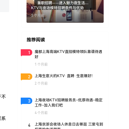
KTV与夜场模特招聘条件与优势
3 个月前
推荐阅读
1
魔都上海高端KTV直招模特领队靠谱待遇
好
1 个月前
2
上海生意火的KTV·直聘·生意爆好！
2 个月前
子不
3
上海夜场KTV招聘服务员-优厚待遇-稳定
工作-加入我们吧
4 个月前
联系
4
上海京浙会夜场人休息日去哪逛 三里屯到