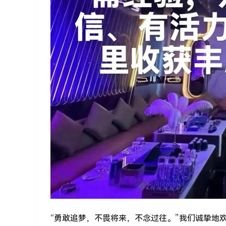
“勇敢追梦，不畏将来，不念过往。”我们诚挚地