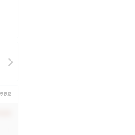
。
示标题
认修改