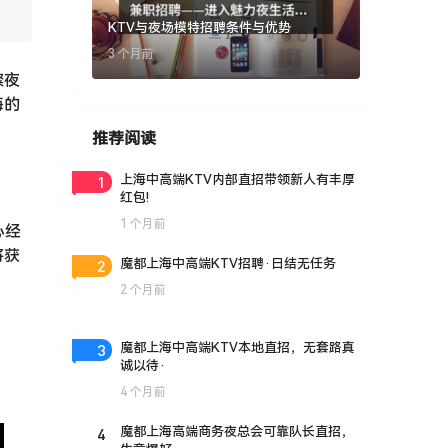
KTV与夜场模特招聘条件与优势
3 个月前
璨夜
海的
推荐阅读
1
上海中高端KTV内部直招带领新人有丰厚
红包!
1 个月前
心经
将获
2
魔都上海中高端KTV招聘·日结无任务
2 个月前
3
魔都上海中高端KTV本地直招，无套路真
诚以待·
4 个月前
4
魔都上海高端商务夜总会可靠队长直招，