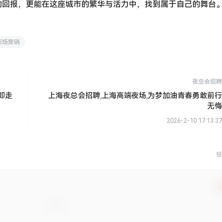
的回报，更能在这座城市的繁华与活力中，找到属于自己的舞台
市场营销
夜总会招聘
即走
上海夜总会招聘,上海高端夜场,为梦加油青春勇敢前行
无悔
2026-2-10 17:13:37
提
确