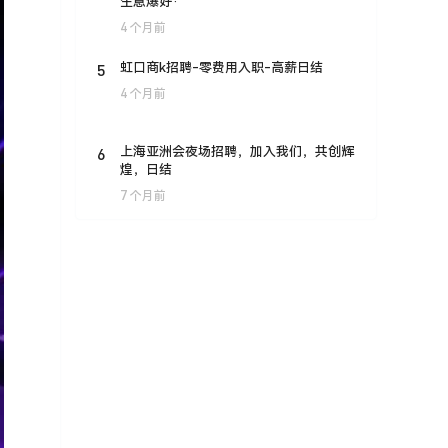
生意爆好·
4 个月前
5
虹口商k招聘-零费用入职-高薪日结
4 个月前
6
上海亚洲会夜场招聘，加入我们，共创辉
煌，日结
7 个月前