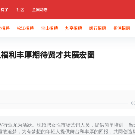
有了
社区
全国动态
定招聘
松江招聘
宝山招聘
九亭招聘
闵行招聘
杨浦招聘
,福利丰厚期待贤才共展宏图
0
TV行业尤为活跃。现招聘女性市场营销人员，提供简单培训，当
勇敢追梦，为有梦想的年轻人提供舞台和丰厚的回报，共同创造