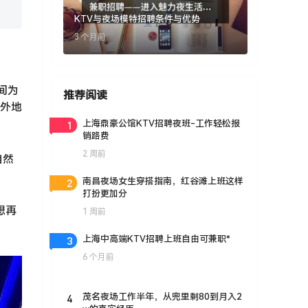
KTV与夜场模特招聘条件与优势
3 个月前
间为
推荐阅读
，外地
1
上海鼎豪公馆KTV招聘夜班-工作轻松报
销路费
2 周前
自然
2
南昌夜场女生穿搭指南，红谷滩上班这样
打扮更加分
想再
1 周前
3
上海中高端KTV招聘上班自由可兼职*
6 个月前
4
茂名夜场工作半年，从兜里剩80到月入2