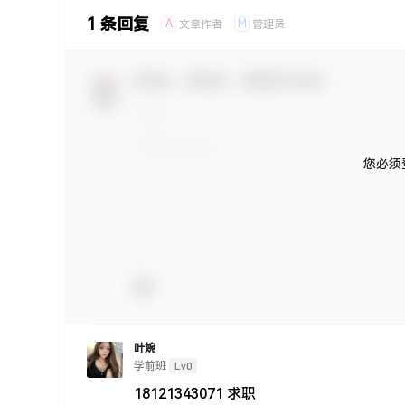
1 条回复
A
M
文章作者
管理员
欢迎您，新朋友，感谢参与互动！
您必须
叶婉
Lv0
学前班
18121343071 求职