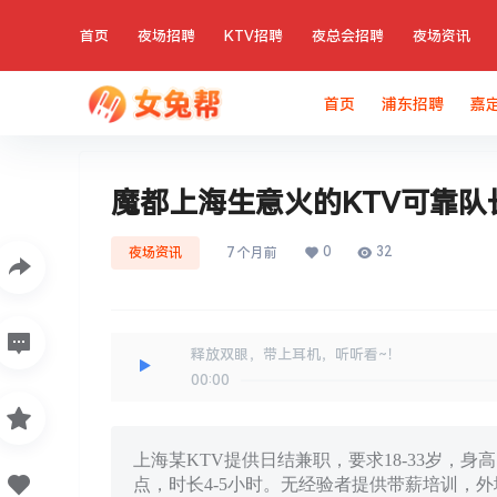
首页
夜场招聘
KTV招聘
夜总会招聘
夜场资讯
首页
浦东招聘
嘉
魔都上海生意火的KTV可靠队
0
32
夜场资讯
7 个月前
释放双眼，带上耳机，听听看~！
00:00
上海某KTV提供日结兼职，要求18-33岁，身
点，时长4-5小时。无经验者提供带薪培训，