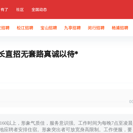
有了
社区
全国动态
定招聘
松江招聘
宝山招聘
九亭招聘
闵行招聘
杨浦招聘
长直招无套路真诚以待*
0
高160以上，形象气质佳，服务意识强。工作时间为每晚7点至凌晨
外地应聘者安排住宿。形象突出者可放宽身高限制。工作便服，要