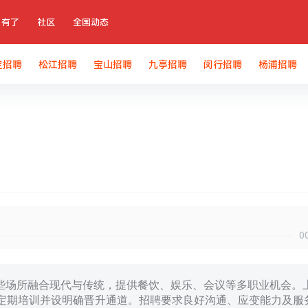
有了
社区
全国动态
定招聘
松江招聘
宝山招聘
九亭招聘
闵行招聘
杨浦招聘
0
些场所融合现代与传统，提供餐饮、娱乐、会议等多职业机会。
，定期培训并设明确晋升通道。招聘要求良好沟通、应变能力及服