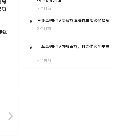
宿与专业培训
自身
成功
7 个月前
5
三亚高端KTV高薪招聘模特与酒水促销员
3 个月前
持续
6
上海高端KTV内部直招，机票住宿全安排
·
4 个月前