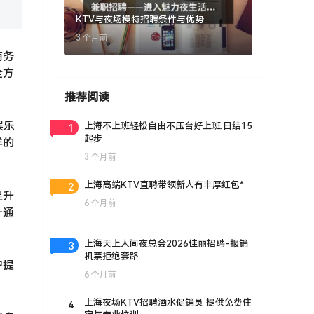
KTV与夜场模特招聘条件与优势
3 个月前
商务
全方
推荐阅读
娱乐
1
上海不上班轻松自由不压台好上班.日结15
起步
样的
3 个月前
2
上海高端KTV直聘带领新人有丰厚红包*
提升
6 个月前
升通
3
上海天上人间夜总会2026佳丽招聘-报销
机票拒绝套路
户提
6 个月前
4
上海夜场KTV招聘酒水促销员 提供免费住