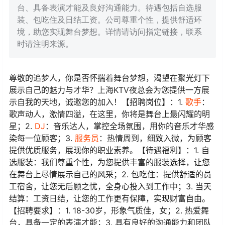
台、具备表演才能及良好沟通能力。待遇包括自选服
装、包吃住及日结工资。公司尊重个性，提供舒适环
境，助您实现舞台梦想。详情请访问指定链接，联系
时请注明来源。
尊敬的追梦人，你是否怀揣着舞台梦想，渴望在聚光灯下
展示自己的魅力与才华？上海KTV夜总会为您提供一方展
示自我的天地，诚邀您的加入！【招聘岗位】：1.
歌手
：
歌声动人，激情四溢，在这里，你将是舞台上最闪耀的明
星；2.
DJ
：音乐达人，掌控全场氛围，用你的音乐才华感
染每一位顾客；3.
服务员
：热情周到，细致入微，为顾客
提供优质服务，展现你的职业素养。【待遇福利】：1. 自
选服装：我们尊重个性，为您提供丰富的服装选择，让您
在舞台上尽情展示自己的风采；2. 包吃住：提供舒适的员
工宿舍，让您无后顾之忧，全身心投入到工作中；3. 当天
结算：工资日结，让您的工作更有保障，实现财富自由。
【招聘要求】：1. 18-30岁，形象气质佳，女；2. 热爱舞
台，具备一定的表演才能；3. 具有良好的沟通能力和团队