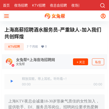
首页
夜场招聘
KTV招聘
夜总会招聘
夜场资讯
有了
社区
上海高薪招聘酒水服务员-严重缺人-加入我们
共创辉煌
0
KTV招聘
7 个月前
女兔帮®上海夜场招聘网
关注
私信
女兔帮
释放双眼，带上耳机，听听看~！
00:00
00:00
上海KTV夜总会诚邀18-30岁形象气质佳的女性加入，
提供歌手、DJ、服务员等岗位。招聘岗位要求热爱舞