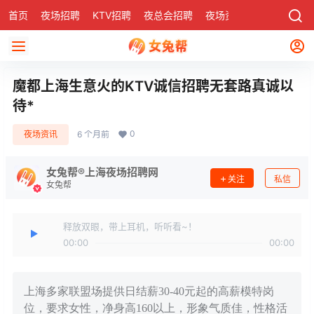
首页
夜场招聘
KTV招聘
夜总会招聘
夜场资讯
有了
社区
魔都上海生意火的KTV诚信招聘无套路真诚以
待*
0
夜场资讯
6 个月前
女兔帮®上海夜场招聘网
关注
私信
女兔帮
释放双眼，带上耳机，听听看~！
00:00
00:00
上海多家联盟场提供日结薪30-40元起的高薪模特岗
位，要求女性，净身高160以上，形象气质佳，性格活