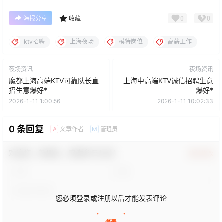
0
0
海报分享
收藏
ktv招聘
上海夜场
模特岗位
高薪工作
夜场资讯
夜场资讯
魔都上海高端KTV可靠队长直
上海中高端KTV诚信招聘生意
招生意爆好*
爆好*
2026-1-11 1:00:56
2026-1-11 10:02:33
0 条回复
文章作者
管理员
A
M
欢迎您，新朋友，感谢参与互动！
确认修改
您必须登录或注册以后才能发表评论
登录