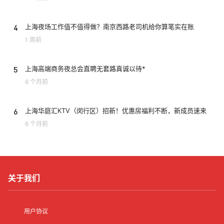
4
上海夜场工作值不值得做？南京西路老司机给你算笔实在账
1 周前
5
上海高端商务夜总会直聘无套路真诚以待*
6 个月前
6
上海华庭汇KTV（闵行区）招新！优惠房福利不断，新成员速来
6 个月前
关于我们
用户协议