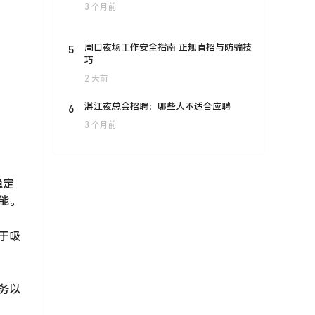
3 个月前
5
周口夜场工作安全指南 正规直招与防骗技
巧
2 天前
6
湛江夜总会招聘：哪些人不适合应聘
3 个月前
稳定
能。
于吸
务以