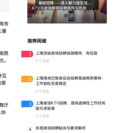
KTV与夜场模特招聘条件与优势
3 个月前
商务
大量
推荐阅读
能胜
1
上海顶级夜场招聘佳丽模特，有住宿
出。
5 个月前
种互
2
上海海尚巴黎夜总会招聘高端商务模特-
满意
工作轻松生意稳定
6 个月前
3
上海夜场KTV招聘：高待遇弹性工作时间
舞厅
吸引求职者
队协
3 个月前
4
东莞夜场招聘秘诀与要求解析