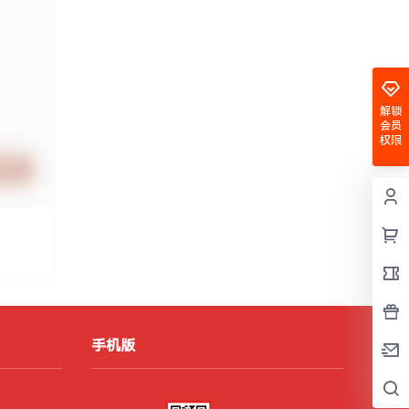
解锁
会员
权限
提交
手机版