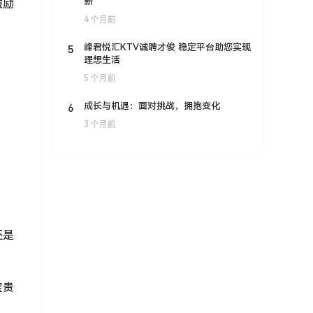
薪
鼓励
4 个月前
5
峰君悦汇KTV诚聘才俊 稳定平台助您实现
理想生活
5 个月前
6
成长与机遇：面对挑战，拥抱变化
3 个月前
还是
宝贵