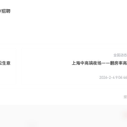
V招聘
全国动态
松生意
上海中高端夜场——翻房率高
2026-2-4 9:06:46
提
确