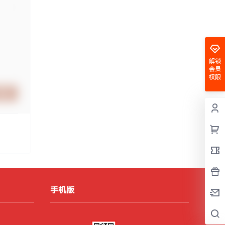
解锁
会员
权限
提交
手机版