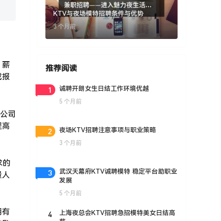
KTV与夜场模特招聘条件与优势
3 个月前
，薪
推荐阅读
或报
1
诚聘开朗女生日结工作环境优越
5 个月前
。公司
程高
2
夜场KTV招聘注意事项与职业策略
3 个月前
求的
3
武汉天幕府KTV诚聘模特 稳定平台助职业
量人
发展
5 个月前
拥有
4
上海夜总会KTV招聘急招模特美女日结高