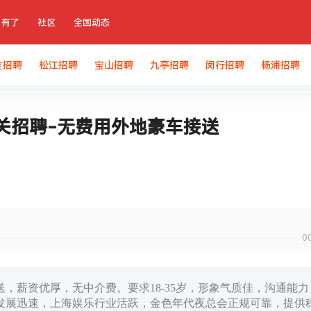
有了
社区
全国动态
定招聘
松江招聘
宝山招聘
九亭招聘
闵行招聘
杨浦招聘
关招聘-无费用外地豪车接送
0
，薪资优厚，无中介费。要求18-35岁，形象气质佳，沟通能力
发展迅速，上海娱乐行业活跃，金色年代夜总会正规可靠，提供