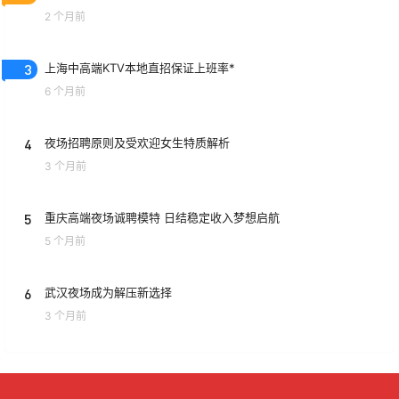
2 个月前
2
上海生意火的KTV直聘~无套路真诚以待
2 个月前
3
上海中高端KTV本地直招保证上班率*
6 个月前
4
夜场招聘原则及受欢迎女生特质解析
3 个月前
5
重庆高端夜场诚聘模特 日结稳定收入梦想启航
5 个月前
6
武汉夜场成为解压新选择
3 个月前