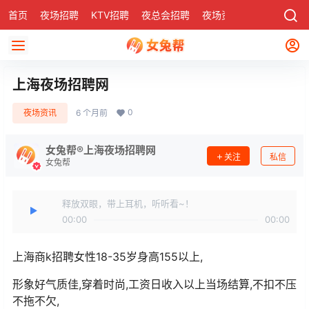
首页
夜场招聘
KTV招聘
夜总会招聘
夜场资讯
有了
社区
上海夜场招聘网
0
夜场资讯
6 个月前
女兔帮®上海夜场招聘网
关注
私信
女兔帮
释放双眼，带上耳机，听听看~！
00:00
00:00
上海商k招聘女性18-35岁身高155以上,
形象好气质佳,穿着时尚,工资日收入以上当场结算,不扣不压
不拖不欠,