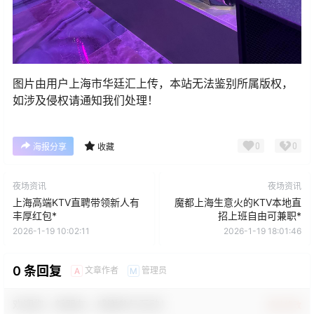
图片由用户上海市华廷汇上传，本站无法鉴别所属版权，
如涉及侵权请通知我们处理！
0
0
海报分享
收藏
夜场资讯
夜场资讯
上海高端KTV直聘带领新人有
魔都上海生意火的KTV本地直
丰厚红包*
招上班自由可兼职*
2026-1-19 10:02:11
2026-1-19 18:01:46
0 条回复
文章作者
管理员
A
M
欢迎您，新朋友，感谢参与互动！
确认修改