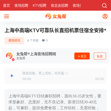
首页
夜场招聘
KTV招聘
夜总会招聘
夜场资讯
有了
社区
上海中高端KTV可靠队长直招机票住宿全安排*
0
夜场资讯
6 个月前
女兔帮®上海夜场招聘网
关注
私信
女兔帮
释放双眼，带上耳机，听听看~！
00:00
00:00
上海中高端KTV日结兼职招聘，面向18-35岁女性，要
求形象好、态度好，无不良记录。薪资日结30-40元
起，可兼职，提供免费食宿，工作轻松，无需经验，